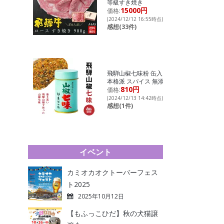
等級すき焼き
15000円
価格:
(2024/12/12 16:55時点)
感想(33件)
飛騨山椒七味粉 缶入り
本格派 スパイス 無添加
810円
価格:
(2024/12/13 14:42時点)
感想(1件)
イベント
カミオカオクトーバーフェス
ト2025
2025年10月12日
【もふっこひだ】秋の犬猫譲