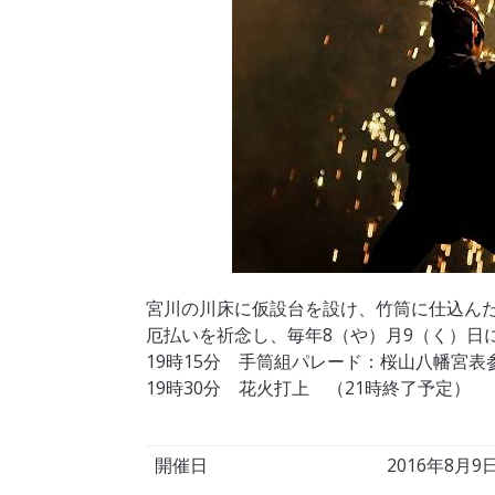
宮川の川床に仮設台を設け、竹筒に仕込ん
厄払いを祈念し、毎年8（や）月9（く）日
19時15分 手筒組パレード：桜山八幡宮表
19時30分 花火打上 （21時終了予定）
開催日
2016年8月9