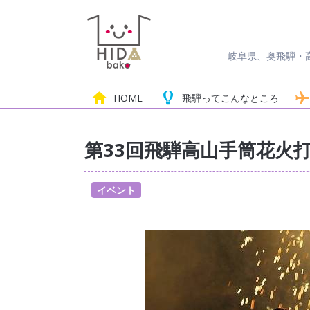
岐阜県、奥飛騨・
HOME
飛騨って
こんなところ
第33回飛騨高山手筒花火
イベント