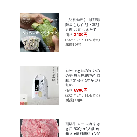
【送料無料】山腰農園
陣屋もち 白餅・草餅・
豆餅 お餅 つきたて
2480円
価格:
(2024/12/13 14:52時点)
感想(2件)
新米 5kg 龍の瞳 いのち
の壱 岐阜県飛騨産 特別
栽培米 令和6年産 送料
無料
6800円
価格:
(2024/12/13 14:48時点)
感想(44件)
飛騨牛 ロース肉 すき焼
き用 900g ●6人前 ●化粧
箱入 ●送料無料 ●A4A5