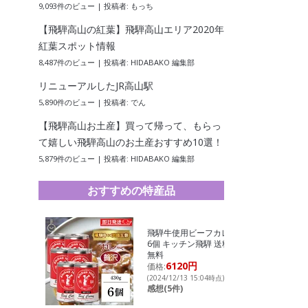
9,093件のビュー
|
投稿者:
もっち
【飛騨高山の紅葉】飛騨高山エリア2020年
紅葉スポット情報
8,487件のビュー
|
投稿者:
HIDABAKO 編集部
リニューアルしたJR高山駅
5,890件のビュー
|
投稿者:
でん
【飛騨高山お土産】買って帰って、もらっ
て嬉しい飛騨高山のお土産おすすめ10選！
5,879件のビュー
|
投稿者:
HIDABAKO 編集部
おすすめの特産品
飛騨牛使用ビーフカレー
6個 キッチン飛騨 送料
無料
6120円
価格:
(2024/12/13 15:04時点)
感想(5件)