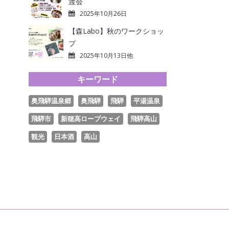
渡会
2025年10月26日
【森Labo】秋のワークショッ
プ
2025年10月13日他
キーワード
奥飛騨温泉郷
奥飛騨
飛騨
平湯温泉
飛騨市
新穂高ロープウェイ
飛騨高山
観光
日本酒
高山