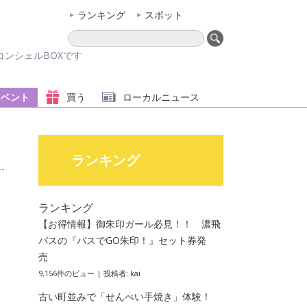
ランキング
スポット
ンシェルBOXです
イベント
買う
ローカル
ニュース
ランキング
ランキング
【お得情報】御朱印ガール必見！！ 濃飛
バスの『バスでGO朱印！』セット券発
売
9,156件のビュー
|
投稿者:
kai
古い町並みで「せんべい手焼き」体験！