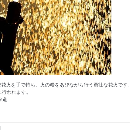
だ花火を手で持ち、火の粉をあびながら行う勇壮な花火です。
に行われます。
参道
日