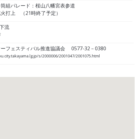
 手筒組パレード：桜山八幡宮表参道
花火打上 （21時終了予定）
下流
市
ーフェスティバル推進協議会 0577-32－0380
ou.city.takayama.lg.jp/s/2000006/2001047/2001075.html