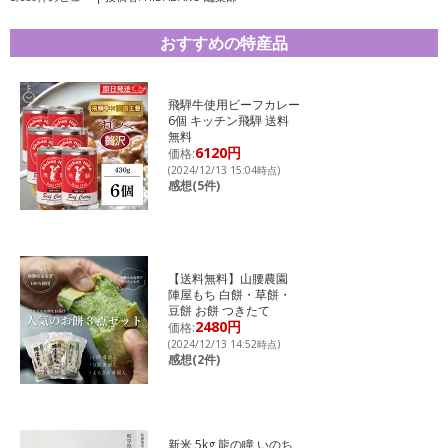
おすすめの特産品
飛騨牛使用ビーフカレー
6個 キッチン飛騨 送料
無料
6120円
価格:
(2024/12/13 15:04時点)
感想(5件)
【送料無料】山腰農園
陣屋もち 白餅・草餅・
豆餅 お餅 つきたて
2480円
価格:
(2024/12/13 14:52時点)
感想(2件)
新米 5kg 龍の瞳 いのち