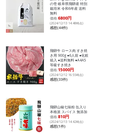
の壱 岐阜県飛騨産 特別
栽培米 令和6年産 送料
無料
6800円
価格:
(2024/12/13 14:48時点)
感想(44件)
飛騨牛 ロース肉 すき焼
き用 900g ●6人前 ●化粧
箱入 ●送料無料 ●A4A5
等級すき焼き
15000円
価格:
(2024/12/12 16:55時点)
感想(33件)
飛騨山椒七味粉 缶入り
本格派 スパイス 無添加
810円
価格:
(2024/12/13 14:42時点)
感想(1件)