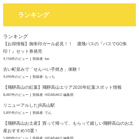
ランキング
ランキング
【お得情報】御朱印ガール必見！！ 濃飛バスの『バスでGO朱
印！』セット券発売
9,156件のビュー
|
投稿者:
kai
古い町並みで「せんべい手焼き」体験！
9,095件のビュー
|
投稿者:
もっち
【飛騨高山の紅葉】飛騨高山エリア2020年紅葉スポット情報
8,487件のビュー
|
投稿者:
HIDABAKO 編集部
リニューアルしたJR高山駅
5,891件のビュー
|
投稿者:
でん
【飛騨高山お土産】買って帰って、もらって嬉しい飛騨高山のお土
産おすすめ10選！
5,889件のビュー
|
投稿者:
HIDABAKO 編集部