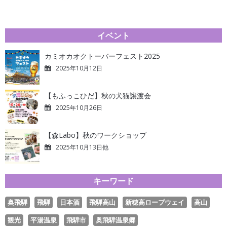
イベント
カミオカオクトーバーフェスト2025
2025年10月12日
【もふっこひだ】秋の犬猫譲渡会
2025年10月26日
【森Labo】秋のワークショップ
2025年10月13日他
キーワード
奥飛騨
飛騨
日本酒
飛騨高山
新穂高ロープウェイ
高山
観光
平湯温泉
飛騨市
奥飛騨温泉郷