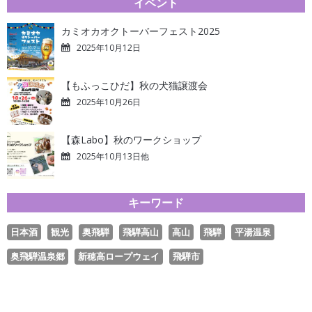
イベント
カミオカオクトーバーフェスト2025
2025年10月12日
【もふっこひだ】秋の犬猫譲渡会
2025年10月26日
【森Labo】秋のワークショップ
2025年10月13日他
キーワード
日本酒
観光
奥飛騨
飛騨高山
高山
飛騨
平湯温泉
奥飛騨温泉郷
新穂高ロープウェイ
飛騨市