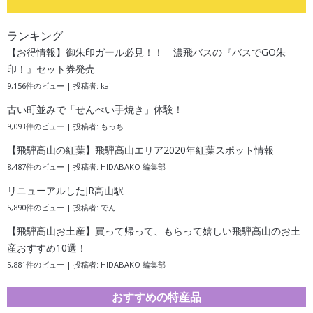
ランキング
【お得情報】御朱印ガール必見！！ 濃飛バスの『バスでGO朱
印！』セット券発売
9,156件のビュー
|
投稿者:
kai
古い町並みで「せんべい手焼き」体験！
9,093件のビュー
|
投稿者:
もっち
【飛騨高山の紅葉】飛騨高山エリア2020年紅葉スポット情報
8,487件のビュー
|
投稿者:
HIDABAKO 編集部
リニューアルしたJR高山駅
5,890件のビュー
|
投稿者:
でん
【飛騨高山お土産】買って帰って、もらって嬉しい飛騨高山のお土
産おすすめ10選！
5,881件のビュー
|
投稿者:
HIDABAKO 編集部
おすすめの特産品