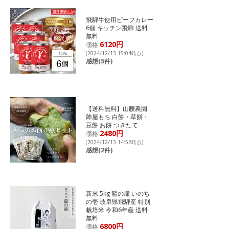
飛騨牛使用ビーフカレー
6個 キッチン飛騨 送料
無料
6120円
価格:
(2024/12/13 15:04時点)
感想(5件)
【送料無料】山腰農園
陣屋もち 白餅・草餅・
豆餅 お餅 つきたて
2480円
価格:
(2024/12/13 14:52時点)
感想(2件)
新米 5kg 龍の瞳 いのち
の壱 岐阜県飛騨産 特別
栽培米 令和6年産 送料
無料
6800円
価格: