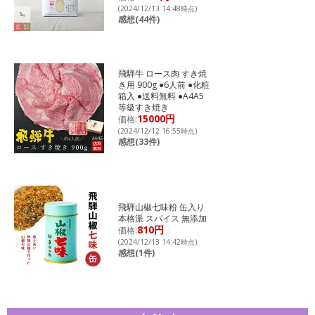
(2024/12/13 14:48時点)
感想(44件)
飛騨牛 ロース肉 すき焼
き用 900g ●6人前 ●化粧
箱入 ●送料無料 ●A4A5
等級すき焼き
15000円
価格:
(2024/12/12 16:55時点)
感想(33件)
飛騨山椒七味粉 缶入り
本格派 スパイス 無添加
810円
価格:
(2024/12/13 14:42時点)
感想(1件)