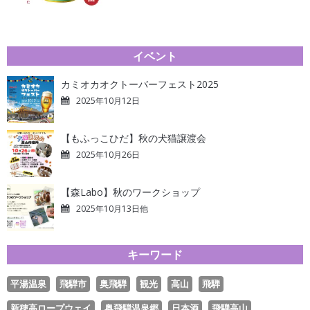
イベント
カミオカオクトーバーフェスト2025
2025年10月12日
【もふっこひだ】秋の犬猫譲渡会
2025年10月26日
【森Labo】秋のワークショップ
2025年10月13日他
キーワード
平湯温泉
飛騨市
奥飛騨
観光
高山
飛騨
新穂高ロープウェイ
奥飛騨温泉郷
日本酒
飛騨高山