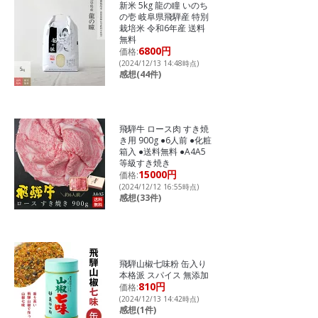
新米 5kg 龍の瞳 いのち
の壱 岐阜県飛騨産 特別
栽培米 令和6年産 送料
無料
6800円
価格:
(2024/12/13 14:48時点)
感想(44件)
飛騨牛 ロース肉 すき焼
き用 900g ●6人前 ●化粧
箱入 ●送料無料 ●A4A5
等級すき焼き
15000円
価格:
(2024/12/12 16:55時点)
感想(33件)
飛騨山椒七味粉 缶入り
本格派 スパイス 無添加
810円
価格:
(2024/12/13 14:42時点)
感想(1件)