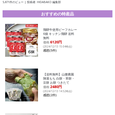
5,871件のビュー
|
投稿者:
HIDABAKO 編集部
おすすめの特産品
飛騨牛使用ビーフカレー
6個 キッチン飛騨 送料
無料
6120円
価格:
(2024/12/13 15:04時点)
感想(5件)
【送料無料】山腰農園
陣屋もち 白餅・草餅・
豆餅 お餅 つきたて
2480円
価格:
(2024/12/13 14:52時点)
感想(2件)