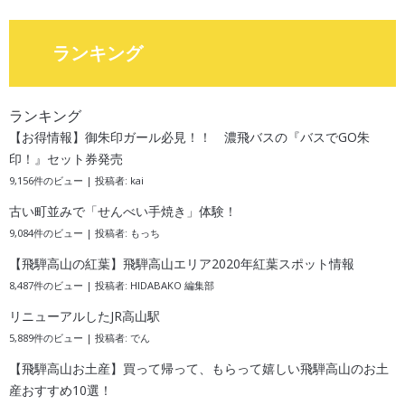
ランキング
ランキング
【お得情報】御朱印ガール必見！！ 濃飛バスの『バスでGO朱
印！』セット券発売
9,156件のビュー
|
投稿者:
kai
古い町並みで「せんべい手焼き」体験！
9,084件のビュー
|
投稿者:
もっち
【飛騨高山の紅葉】飛騨高山エリア2020年紅葉スポット情報
8,487件のビュー
|
投稿者:
HIDABAKO 編集部
リニューアルしたJR高山駅
5,889件のビュー
|
投稿者:
でん
【飛騨高山お土産】買って帰って、もらって嬉しい飛騨高山のお土
産おすすめ10選！