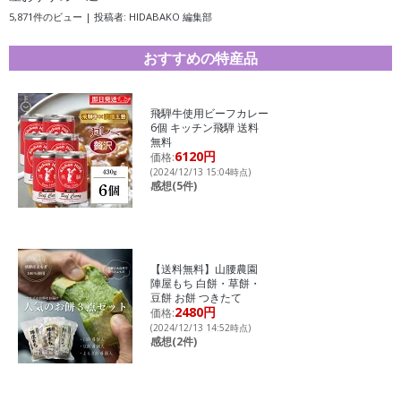
5,871件のビュー
|
投稿者:
HIDABAKO 編集部
おすすめの特産品
飛騨牛使用ビーフカレー
6個 キッチン飛騨 送料
無料
6120円
価格:
(2024/12/13 15:04時点)
感想(5件)
【送料無料】山腰農園
陣屋もち 白餅・草餅・
豆餅 お餅 つきたて
2480円
価格:
(2024/12/13 14:52時点)
感想(2件)