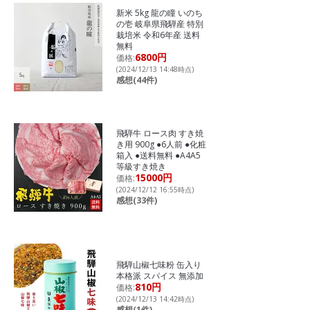
新米 5kg 龍の瞳 いのち
の壱 岐阜県飛騨産 特別
栽培米 令和6年産 送料
無料
6800円
価格:
(2024/12/13 14:48時点)
感想(44件)
飛騨牛 ロース肉 すき焼
き用 900g ●6人前 ●化粧
箱入 ●送料無料 ●A4A5
等級すき焼き
15000円
価格:
(2024/12/12 16:55時点)
感想(33件)
飛騨山椒七味粉 缶入り
本格派 スパイス 無添加
810円
価格:
(2024/12/13 14:42時点)
感想(1件)