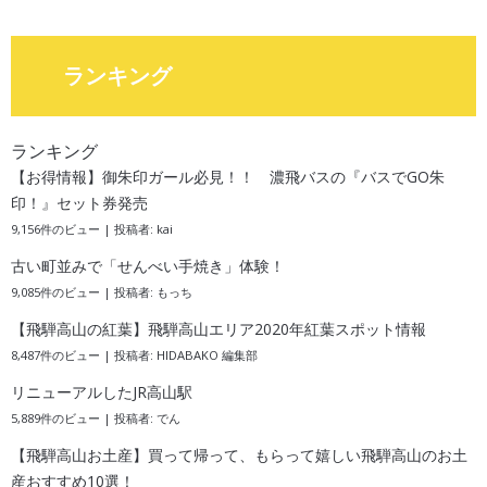
ランキング
ランキング
【お得情報】御朱印ガール必見！！ 濃飛バスの『バスでGO朱
印！』セット券発売
9,156件のビュー
|
投稿者:
kai
古い町並みで「せんべい手焼き」体験！
9,085件のビュー
|
投稿者:
もっち
【飛騨高山の紅葉】飛騨高山エリア2020年紅葉スポット情報
8,487件のビュー
|
投稿者:
HIDABAKO 編集部
リニューアルしたJR高山駅
5,889件のビュー
|
投稿者:
でん
【飛騨高山お土産】買って帰って、もらって嬉しい飛騨高山のお土
産おすすめ10選！