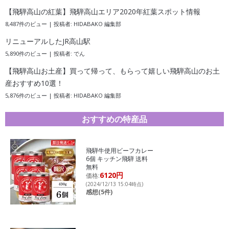
【飛騨高山の紅葉】飛騨高山エリア2020年紅葉スポット情報
8,487件のビュー
|
投稿者:
HIDABAKO 編集部
リニューアルしたJR高山駅
5,890件のビュー
|
投稿者:
でん
【飛騨高山お土産】買って帰って、もらって嬉しい飛騨高山のお土
産おすすめ10選！
5,876件のビュー
|
投稿者:
HIDABAKO 編集部
おすすめの特産品
飛騨牛使用ビーフカレー
6個 キッチン飛騨 送料
無料
6120円
価格:
(2024/12/13 15:04時点)
感想(5件)