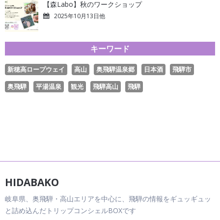
【森Labo】秋のワークショップ
2025年10月13日他
キーワード
新穂高ロープウェイ
高山
奥飛騨温泉郷
日本酒
飛騨市
奥飛騨
平湯温泉
観光
飛騨高山
飛騨
HIDABAKO
岐阜県、奥飛騨・高山エリアを中心に、飛騨の情報をギュッギュッ
と詰め込んだトリップコンシェルBOXです