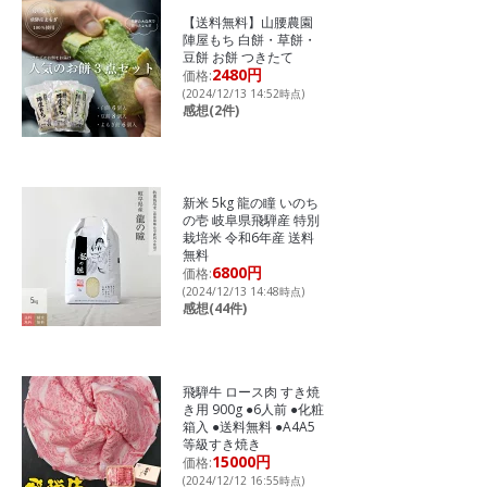
【送料無料】山腰農園
陣屋もち 白餅・草餅・
豆餅 お餅 つきたて
2480円
価格:
(2024/12/13 14:52時点)
感想(2件)
新米 5kg 龍の瞳 いのち
の壱 岐阜県飛騨産 特別
栽培米 令和6年産 送料
無料
6800円
価格:
(2024/12/13 14:48時点)
感想(44件)
飛騨牛 ロース肉 すき焼
き用 900g ●6人前 ●化粧
箱入 ●送料無料 ●A4A5
等級すき焼き
15000円
価格:
(2024/12/12 16:55時点)