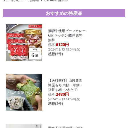
おすすめの特産品
飛騨牛使用ビーフカレー
6個 キッチン飛騨 送料
無料
6120円
価格:
(2024/12/13 15:04時点)
感想(5件)
【送料無料】山腰農園
陣屋もち 白餅・草餅・
豆餅 お餅 つきたて
2480円
価格:
(2024/12/13 14:52時点)
感想(2件)
新米 5kg 龍の瞳 いのち