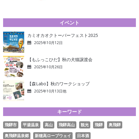
イベント
カミオカオクトーバーフェスト2025
2025年10月12日
【もふっこひだ】秋の犬猫譲渡会
2025年10月26日
【森Labo】秋のワークショップ
2025年10月13日他
キーワード
飛騨市
平湯温泉
高山
飛騨高山
観光
飛騨
奥飛騨
奥飛騨温泉郷
新穂高ロープウェイ
日本酒