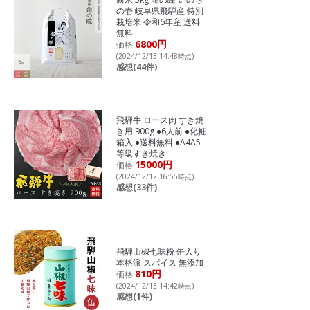
の壱 岐阜県飛騨産 特別
栽培米 令和6年産 送料
無料
6800円
価格:
(2024/12/13 14:48時点)
感想(44件)
飛騨牛 ロース肉 すき焼
き用 900g ●6人前 ●化粧
箱入 ●送料無料 ●A4A5
等級すき焼き
15000円
価格:
(2024/12/12 16:55時点)
感想(33件)
飛騨山椒七味粉 缶入り
本格派 スパイス 無添加
810円
価格:
(2024/12/13 14:42時点)
感想(1件)