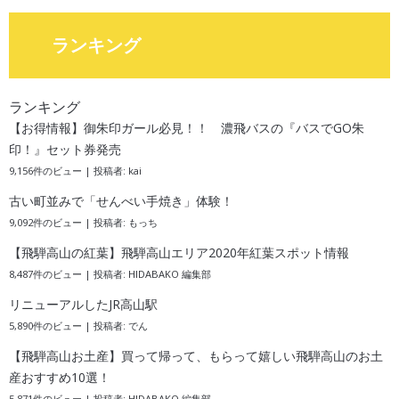
ランキング
ランキング
【お得情報】御朱印ガール必見！！ 濃飛バスの『バスでGO朱
印！』セット券発売
9,156件のビュー
|
投稿者:
kai
古い町並みで「せんべい手焼き」体験！
9,092件のビュー
|
投稿者:
もっち
【飛騨高山の紅葉】飛騨高山エリア2020年紅葉スポット情報
8,487件のビュー
|
投稿者:
HIDABAKO 編集部
リニューアルしたJR高山駅
5,890件のビュー
|
投稿者:
でん
【飛騨高山お土産】買って帰って、もらって嬉しい飛騨高山のお土
産おすすめ10選！
5,871件のビュー
|
投稿者:
HIDABAKO 編集部