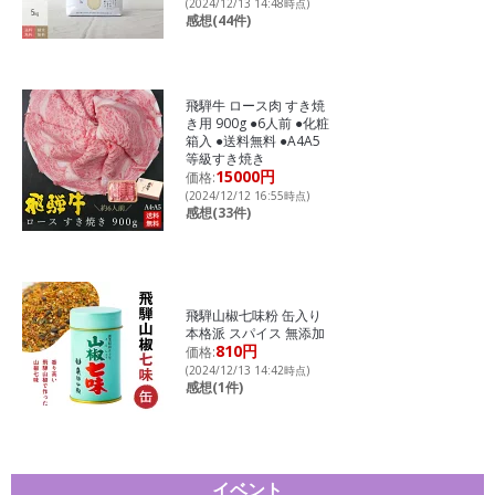
(2024/12/13 14:48時点)
感想(44件)
飛騨牛 ロース肉 すき焼
き用 900g ●6人前 ●化粧
箱入 ●送料無料 ●A4A5
等級すき焼き
15000円
価格:
(2024/12/12 16:55時点)
感想(33件)
飛騨山椒七味粉 缶入り
本格派 スパイス 無添加
810円
価格:
(2024/12/13 14:42時点)
感想(1件)
イベント