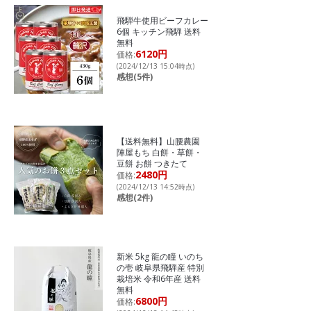
飛騨牛使用ビーフカレー
6個 キッチン飛騨 送料
無料
6120円
価格:
(2024/12/13 15:04時点)
感想(5件)
【送料無料】山腰農園
陣屋もち 白餅・草餅・
豆餅 お餅 つきたて
2480円
価格:
(2024/12/13 14:52時点)
感想(2件)
新米 5kg 龍の瞳 いのち
の壱 岐阜県飛騨産 特別
栽培米 令和6年産 送料
無料
6800円
価格: