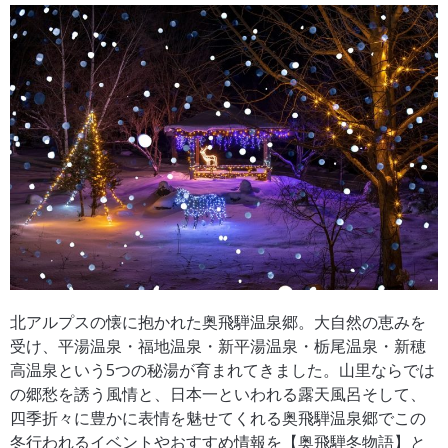
北アルプスの懐に抱かれた
奥飛騨温泉郷
。大自然の恵みを
受け、平湯温泉・福地温泉・
新平湯温泉・栃尾温泉・新穂
高温泉という5つの秘湯が育まれてきました。山里ならでは
の郷愁を誘う風情と、日本一といわれる露天風呂そして、
四季折々に豊かに表情を魅せてくれる奥飛騨温泉郷でこの
冬行われるイベントやおすすめ情報を【奥飛騨冬物語】と