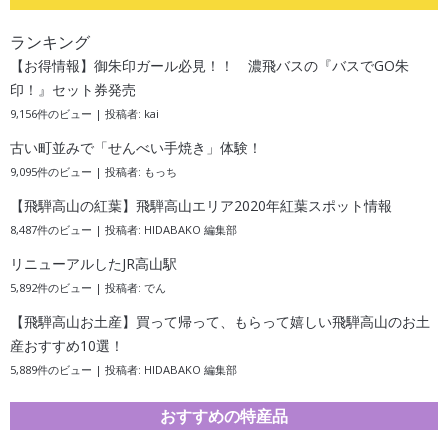
ランキング
【お得情報】御朱印ガール必見！！ 濃飛バスの『バスでGO朱
印！』セット券発売
9,156件のビュー
|
投稿者:
kai
古い町並みで「せんべい手焼き」体験！
9,095件のビュー
|
投稿者:
もっち
【飛騨高山の紅葉】飛騨高山エリア2020年紅葉スポット情報
8,487件のビュー
|
投稿者:
HIDABAKO 編集部
リニューアルしたJR高山駅
5,892件のビュー
|
投稿者:
でん
【飛騨高山お土産】買って帰って、もらって嬉しい飛騨高山のお土
産おすすめ10選！
5,889件のビュー
|
投稿者:
HIDABAKO 編集部
おすすめの特産品