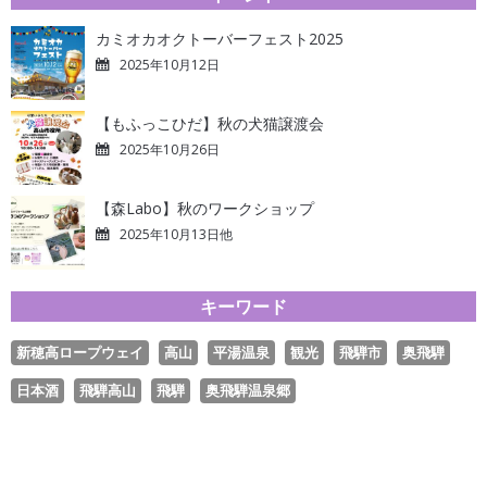
カミオカオクトーバーフェスト2025
2025年10月12日
【もふっこひだ】秋の犬猫譲渡会
2025年10月26日
【森Labo】秋のワークショップ
2025年10月13日他
キーワード
新穂高ロープウェイ
高山
平湯温泉
観光
飛騨市
奥飛騨
日本酒
飛騨高山
飛騨
奥飛騨温泉郷