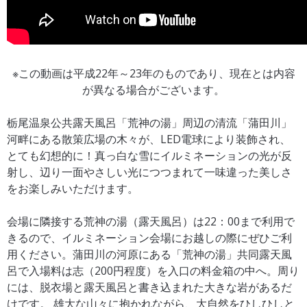
※この動画は平成22年～23年のものであり、現在とは内容
が異なる場合がございます。
栃尾温泉公共露天風呂「荒神の湯」周辺の清流「蒲田川」
河畔にある散策広場の木々が、LED電球により装飾され、
とても幻想的に！真っ白な雪にイルミネーションの光が反
射し、辺り一面やさしい光につつまれて一味違った美しさ
をお楽しみいただけます。
会場に隣接する荒神の湯（露天風呂）は22：00まで利用で
きるので、イルミネーション会場にお越しの際にぜひご利
用ください。蒲田川の河原にある「荒神の湯」共同露天風
呂で入場料は志（200円程度）を入口の料金箱の中へ。周り
には、脱衣場と露天風呂と書き込まれた大きな岩があるだ
けです。 雄大な山々に抱かれながら、大自然をひしひしと