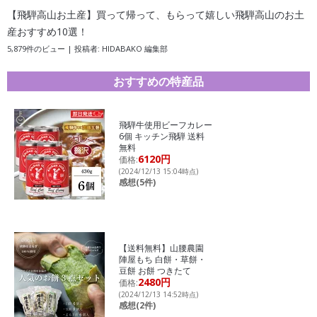
【飛騨高山お土産】買って帰って、もらって嬉しい飛騨高山のお土
産おすすめ10選！
5,879件のビュー
|
投稿者:
HIDABAKO 編集部
おすすめの特産品
飛騨牛使用ビーフカレー
6個 キッチン飛騨 送料
無料
6120円
価格:
(2024/12/13 15:04時点)
感想(5件)
【送料無料】山腰農園
陣屋もち 白餅・草餅・
豆餅 お餅 つきたて
2480円
価格:
(2024/12/13 14:52時点)
感想(2件)