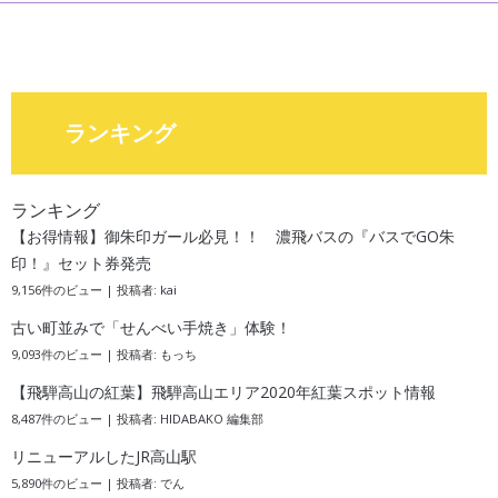
ランキング
ランキング
【お得情報】御朱印ガール必見！！ 濃飛バスの『バスでGO朱
印！』セット券発売
9,156件のビュー
|
投稿者:
kai
古い町並みで「せんべい手焼き」体験！
9,093件のビュー
|
投稿者:
もっち
【飛騨高山の紅葉】飛騨高山エリア2020年紅葉スポット情報
8,487件のビュー
|
投稿者:
HIDABAKO 編集部
リニューアルしたJR高山駅
5,890件のビュー
|
投稿者:
でん