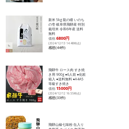
新米 5kg 龍の瞳 いのち
の壱 岐阜県飛騨産 特別
栽培米 令和6年産 送料
無料
6800円
価格:
(2024/12/13 14:48時点)
感想(44件)
飛騨牛 ロース肉 すき焼
き用 900g ●6人前 ●化粧
箱入 ●送料無料 ●A4A5
等級すき焼き
15000円
価格:
(2024/12/12 16:55時点)
感想(33件)
飛騨山椒七味粉 缶入り