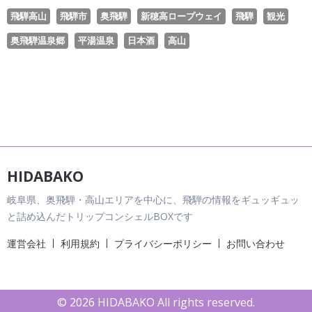
飛騨高山
飛騨市
奥飛騨
新穂高ロープウェイ
飛騨
観光
奥飛騨温泉郷
平湯温泉
日本酒
高山
HIDABAKO
岐阜県、奥飛騨・高山エリアを中心に、飛騨の情報をギュッギュッ
と詰め込んだトリップコンシェルBOXです
運営会社
利用規約
プライバシーポリシー
お問い合わせ
© 2026 HIDABAKO All rights reserved.