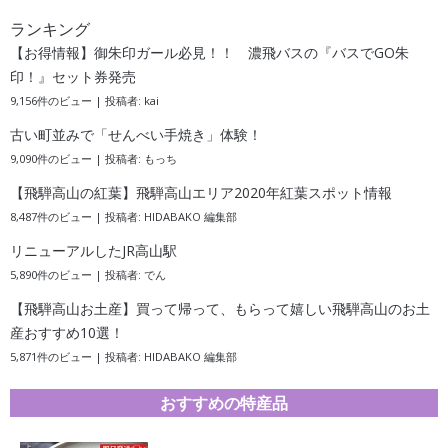
ランキング
【お得情報】御朱印ガール必見！！ 濃飛バスの『バスでGO朱
印！』セット券発売
9,156件のビュー
|
投稿者:
kai
古い町並みで「せんべい手焼き」体験！
9,090件のビュー
|
投稿者:
もっち
【飛騨高山の紅葉】飛騨高山エリア2020年紅葉スポット情報
8,487件のビュー
|
投稿者:
HIDABAKO 編集部
リニューアルしたJR高山駅
5,890件のビュー
|
投稿者:
でん
【飛騨高山お土産】買って帰って、もらって嬉しい飛騨高山のお土
産おすすめ10選！
5,871件のビュー
|
投稿者:
HIDABAKO 編集部
おすすめの特産品