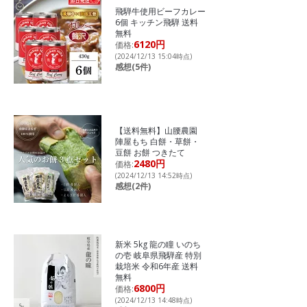
飛騨牛使用ビーフカレー
6個 キッチン飛騨 送料
無料
6120円
価格:
(2024/12/13 15:04時点)
感想(5件)
【送料無料】山腰農園
陣屋もち 白餅・草餅・
豆餅 お餅 つきたて
2480円
価格:
(2024/12/13 14:52時点)
感想(2件)
新米 5kg 龍の瞳 いのち
の壱 岐阜県飛騨産 特別
栽培米 令和6年産 送料
無料
6800円
価格:
(2024/12/13 14:48時点)