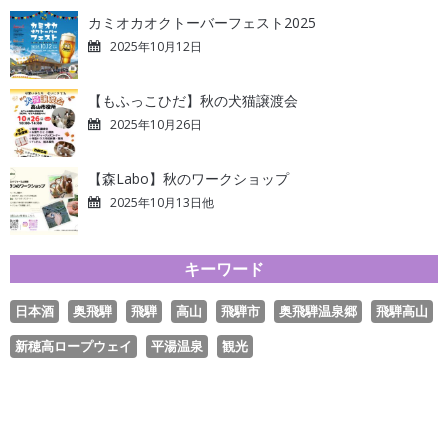
カミオカオクトーバーフェスト2025
2025年10月12日
【もふっこひだ】秋の犬猫譲渡会
2025年10月26日
【森Labo】秋のワークショップ
2025年10月13日他
キーワード
日本酒
奥飛騨
飛騨
高山
飛騨市
奥飛騨温泉郷
飛騨高山
新穂高ロープウェイ
平湯温泉
観光