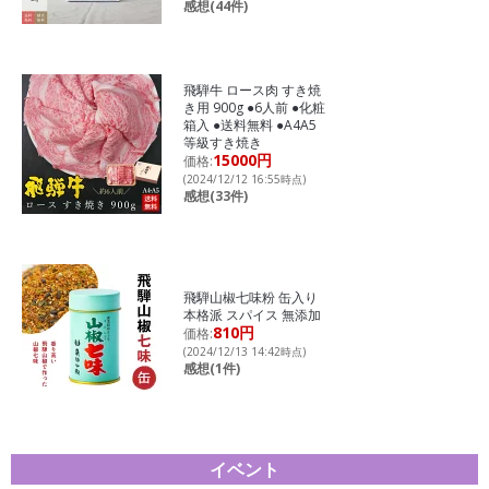
感想(44件)
飛騨牛 ロース肉 すき焼
き用 900g ●6人前 ●化粧
箱入 ●送料無料 ●A4A5
等級すき焼き
15000円
価格:
(2024/12/12 16:55時点)
感想(33件)
飛騨山椒七味粉 缶入り
本格派 スパイス 無添加
810円
価格:
(2024/12/13 14:42時点)
感想(1件)
イベント