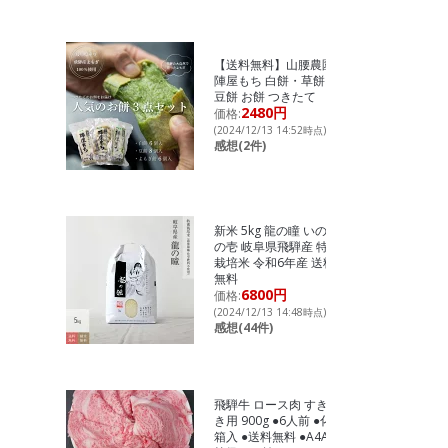
【送料無料】山腰農園
陣屋もち 白餅・草餅・
豆餅 お餅 つきたて
2480円
価格:
(2024/12/13 14:52時点)
感想(2件)
新米 5kg 龍の瞳 いのち
の壱 岐阜県飛騨産 特別
栽培米 令和6年産 送料
無料
6800円
価格:
(2024/12/13 14:48時点)
感想(44件)
飛騨牛 ロース肉 すき焼
き用 900g ●6人前 ●化粧
箱入 ●送料無料 ●A4A5