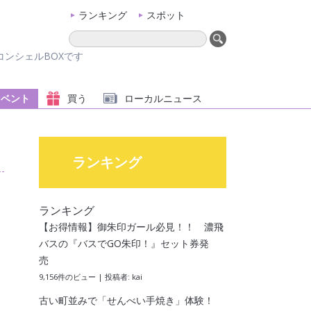
ランキング
スポット
ンシェルBOXです
イベント
買う
ローカル
ニュース
ランキング
ランキング
【お得情報】御朱印ガール必見！！ 濃飛
バスの『バスでGO朱印！』セット券発
売
9,156件のビュー
|
投稿者:
kai
古い町並みで「せんべい手焼き」体験！