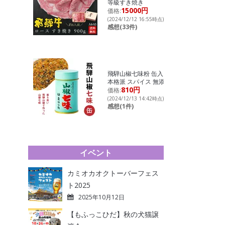
等級すき焼き
15000円
価格:
(2024/12/12 16:55時点)
感想(33件)
飛騨山椒七味粉 缶入り
本格派 スパイス 無添加
810円
価格:
(2024/12/13 14:42時点)
感想(1件)
イベント
カミオカオクトーバーフェス
ト2025
2025年10月12日
【もふっこひだ】秋の犬猫譲