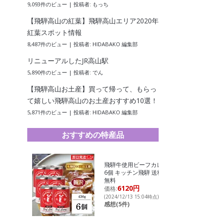
9,093件のビュー
|
投稿者:
もっち
【飛騨高山の紅葉】飛騨高山エリア2020年
紅葉スポット情報
8,487件のビュー
|
投稿者:
HIDABAKO 編集部
リニューアルしたJR高山駅
5,890件のビュー
|
投稿者:
でん
【飛騨高山お土産】買って帰って、もらっ
て嬉しい飛騨高山のお土産おすすめ10選！
5,871件のビュー
|
投稿者:
HIDABAKO 編集部
おすすめの特産品
飛騨牛使用ビーフカレー
6個 キッチン飛騨 送料
無料
6120円
価格:
(2024/12/13 15:04時点)
感想(5件)