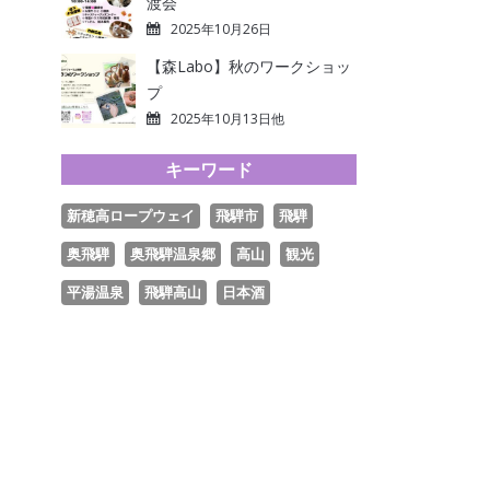
渡会
2025年10月26日
【森Labo】秋のワークショッ
プ
2025年10月13日他
キーワード
新穂高ロープウェイ
飛騨市
飛騨
奥飛騨
奥飛騨温泉郷
高山
観光
平湯温泉
飛騨高山
日本酒