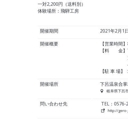
一対2,200円（送料別）
体験場所：飛騨工房
開催期間
2021年2月1日
開催概要
【営業時間】8
【料 金】
大人 
小人 
【駐 車 場】
開催場所
下呂温泉合掌
岐阜県下呂市
問い合わせ先
TEL：0576
http://gero