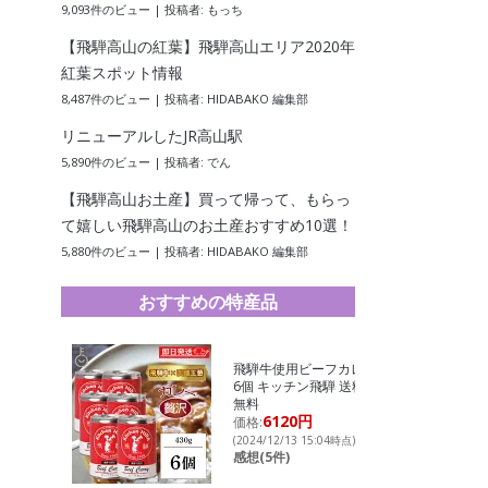
9,093件のビュー
|
投稿者:
もっち
【飛騨高山の紅葉】飛騨高山エリア2020年
紅葉スポット情報
8,487件のビュー
|
投稿者:
HIDABAKO 編集部
リニューアルしたJR高山駅
5,890件のビュー
|
投稿者:
でん
【飛騨高山お土産】買って帰って、もらっ
て嬉しい飛騨高山のお土産おすすめ10選！
5,880件のビュー
|
投稿者:
HIDABAKO 編集部
おすすめの特産品
飛騨牛使用ビーフカレー
6個 キッチン飛騨 送料
無料
6120円
価格:
(2024/12/13 15:04時点)
感想(5件)