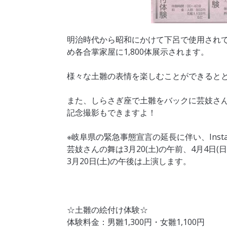
明治時代から昭和にかけて下呂で使用され
め各合掌家屋に1,800体展示されます。
様々な土雛の表情を楽しむことができると
また、しらさぎ座で土雛をバックに芸妓さん
記念撮影もできますよ！
※岐阜県の緊急事態宣言の延長に伴い、Ins
芸妓さんの舞は3月20(土)の午前、4月4日
3月20日(土)の午後は上演します。
☆土雛の絵付け体験☆
体験料金：男雛1,300円・女雛1,100円