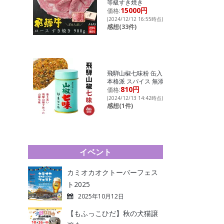
等級すき焼き
15000円
価格:
(2024/12/12 16:55時点)
感想(33件)
飛騨山椒七味粉 缶入り
本格派 スパイス 無添加
810円
価格:
(2024/12/13 14:42時点)
感想(1件)
イベント
カミオカオクトーバーフェス
ト2025
2025年10月12日
【もふっこひだ】秋の犬猫譲