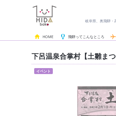
岐阜県、奥飛騨・
HOME
飛騨って
こんなところ
下呂温泉合掌村【土雛ま
イベント