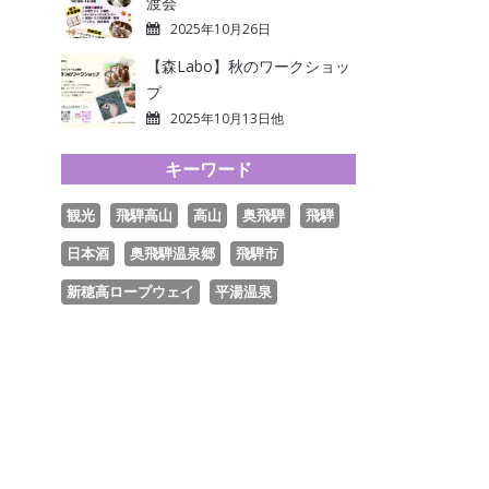
渡会
2025年10月26日
【森Labo】秋のワークショッ
プ
2025年10月13日他
キーワード
観光
飛騨高山
高山
奥飛騨
飛騨
日本酒
奥飛騨温泉郷
飛騨市
新穂高ロープウェイ
平湯温泉