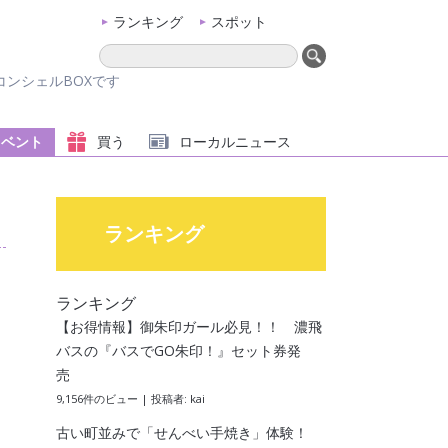
ランキング
スポット
ンシェルBOXです
イベント
買う
ローカル
ニュース
ランキング
ランキング
【お得情報】御朱印ガール必見！！ 濃飛
バスの『バスでGO朱印！』セット券発
売
9,156件のビュー
|
投稿者:
kai
古い町並みで「せんべい手焼き」体験！