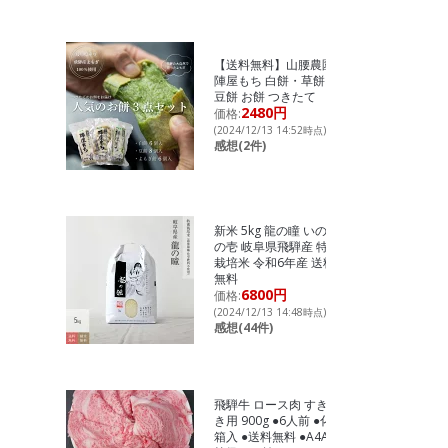
【送料無料】山腰農園
陣屋もち 白餅・草餅・
豆餅 お餅 つきたて
2480円
価格:
(2024/12/13 14:52時点)
感想(2件)
新米 5kg 龍の瞳 いのち
の壱 岐阜県飛騨産 特別
栽培米 令和6年産 送料
無料
6800円
価格:
(2024/12/13 14:48時点)
感想(44件)
飛騨牛 ロース肉 すき焼
き用 900g ●6人前 ●化粧
箱入 ●送料無料 ●A4A5