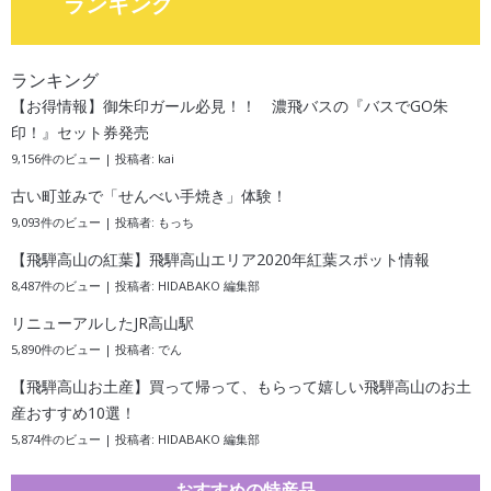
ランキング
ランキング
【お得情報】御朱印ガール必見！！ 濃飛バスの『バスでGO朱
印！』セット券発売
9,156件のビュー
|
投稿者:
kai
古い町並みで「せんべい手焼き」体験！
9,093件のビュー
|
投稿者:
もっち
【飛騨高山の紅葉】飛騨高山エリア2020年紅葉スポット情報
8,487件のビュー
|
投稿者:
HIDABAKO 編集部
リニューアルしたJR高山駅
5,890件のビュー
|
投稿者:
でん
【飛騨高山お土産】買って帰って、もらって嬉しい飛騨高山のお土
産おすすめ10選！
5,874件のビュー
|
投稿者:
HIDABAKO 編集部
おすすめの特産品