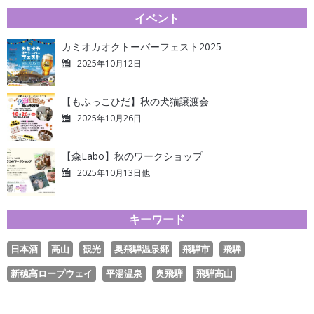
イベント
カミオカオクトーバーフェスト2025
2025年10月12日
【もふっこひだ】秋の犬猫譲渡会
2025年10月26日
【森Labo】秋のワークショップ
2025年10月13日他
キーワード
日本酒
高山
観光
奥飛騨温泉郷
飛騨市
飛騨
新穂高ロープウェイ
平湯温泉
奥飛騨
飛騨高山