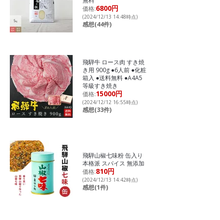
無料
6800円
価格:
(2024/12/13 14:48時点)
感想(44件)
飛騨牛 ロース肉 すき焼
き用 900g ●6人前 ●化粧
箱入 ●送料無料 ●A4A5
等級すき焼き
15000円
価格:
(2024/12/12 16:55時点)
感想(33件)
飛騨山椒七味粉 缶入り
本格派 スパイス 無添加
810円
価格:
(2024/12/13 14:42時点)
感想(1件)