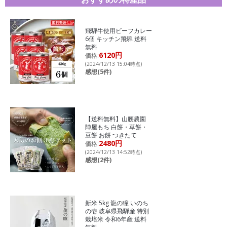
飛騨牛使用ビーフカレー
6個 キッチン飛騨 送料
無料
6120円
価格:
(2024/12/13 15:04時点)
感想(5件)
【送料無料】山腰農園
陣屋もち 白餅・草餅・
豆餅 お餅 つきたて
2480円
価格:
(2024/12/13 14:52時点)
感想(2件)
新米 5kg 龍の瞳 いのち
の壱 岐阜県飛騨産 特別
栽培米 令和6年産 送料