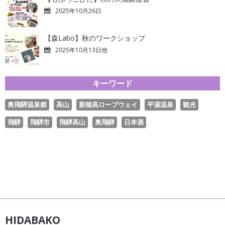
2025年10月26日
【森Labo】秋のワークショップ
2025年10月13日他
キーワード
奥飛騨温泉郷
高山
新穂高ロープウェイ
平湯温泉
観光
飛騨
飛騨市
飛騨高山
奥飛騨
日本酒
HIDABAKO