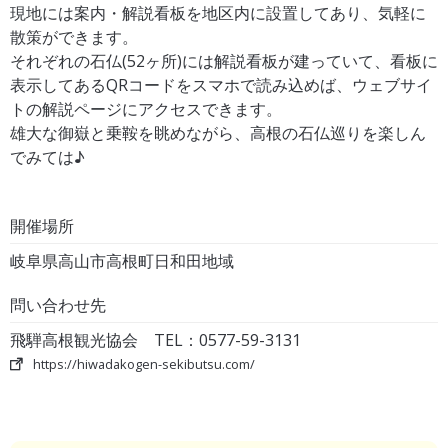
現地には案内・解説看板を地区内に設置してあり、気軽に
散策ができます。
それぞれの石仏(52ヶ所)には解説看板が建っていて、看板に
表示してあるQRコードをスマホで読み込めば、ウェブサイ
トの解説ページにアクセスできます。
雄大な御嶽と乗鞍を眺めながら、高根の石仏巡りを楽しん
でみては♪
開催場所
岐阜県高山市高根町日和田地域
問い合わせ先
飛騨高根観光協会 TEL：0577-59-3131
https://hiwadakogen-sekibutsu.com/