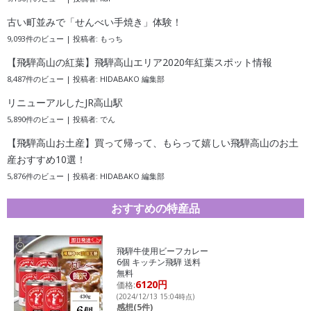
古い町並みで「せんべい手焼き」体験！
9,093件のビュー
|
投稿者:
もっち
【飛騨高山の紅葉】飛騨高山エリア2020年紅葉スポット情報
8,487件のビュー
|
投稿者:
HIDABAKO 編集部
リニューアルしたJR高山駅
5,890件のビュー
|
投稿者:
でん
【飛騨高山お土産】買って帰って、もらって嬉しい飛騨高山のお土
産おすすめ10選！
5,876件のビュー
|
投稿者:
HIDABAKO 編集部
おすすめの特産品
飛騨牛使用ビーフカレー
6個 キッチン飛騨 送料
無料
6120円
価格:
(2024/12/13 15:04時点)
感想(5件)