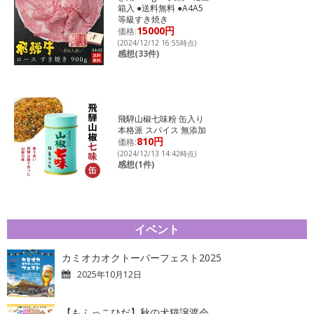
箱入 ●送料無料 ●A4A5
等級すき焼き
15000円
価格:
(2024/12/12 16:55時点)
感想(33件)
飛騨山椒七味粉 缶入り
本格派 スパイス 無添加
810円
価格:
(2024/12/13 14:42時点)
感想(1件)
イベント
カミオカオクトーバーフェスト2025
2025年10月12日
【もふっこひだ】秋の犬猫譲渡会