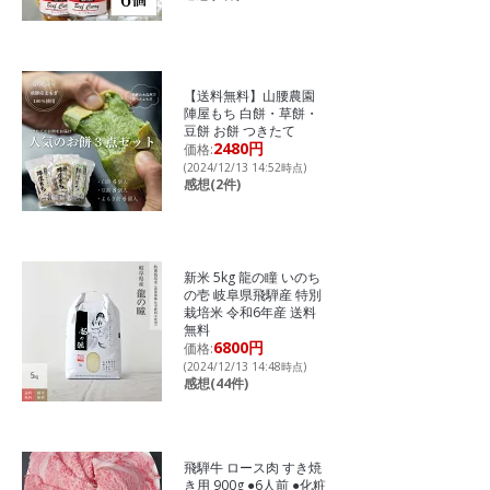
【送料無料】山腰農園
陣屋もち 白餅・草餅・
豆餅 お餅 つきたて
2480円
価格:
(2024/12/13 14:52時点)
感想(2件)
新米 5kg 龍の瞳 いのち
の壱 岐阜県飛騨産 特別
栽培米 令和6年産 送料
無料
6800円
価格:
(2024/12/13 14:48時点)
感想(44件)
飛騨牛 ロース肉 すき焼
き用 900g ●6人前 ●化粧