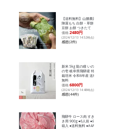
【送料無料】山腰農園
陣屋もち 白餅・草餅・
豆餅 お餅 つきたて
2480円
価格:
(2024/12/13 14:52時点)
感想(2件)
新米 5kg 龍の瞳 いのち
の壱 岐阜県飛騨産 特別
栽培米 令和6年産 送料
無料
6800円
価格:
(2024/12/13 14:48時点)
感想(44件)
飛騨牛 ロース肉 すき焼
き用 900g ●6人前 ●化粧
箱入 ●送料無料 ●A4A5