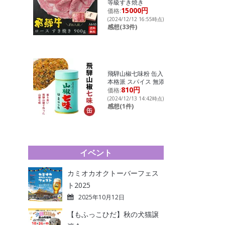
等級すき焼き
15000円
価格:
(2024/12/12 16:55時点)
感想(33件)
飛騨山椒七味粉 缶入り
本格派 スパイス 無添加
810円
価格:
(2024/12/13 14:42時点)
感想(1件)
イベント
カミオカオクトーバーフェス
ト2025
2025年10月12日
【もふっこひだ】秋の犬猫譲