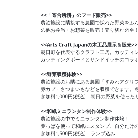
<<「寄合所耕」のフード販売>>
農泊施設に隣接する農園で採れた野菜をふ
の他お弁当・お惣菜を販売！売り切れ必至
<<Arts Craft Japanの木工品展示＆販売>>
朝日町を代表するクラフト工房。カッティ
カッティングボードとサンドイッチのコラ
<<野菜収穫体験>>
農泊施設のお隣にある農園「すみれアグリ
赤カブ・さつまいもなどを収穫できます。
参加料1,000円(税込) 朝日の野菜を使っ
<<和紙ミニランタン制作体験>>
農泊施設の中でミニランタン制作体験！
葉っぱを使って和紙にスタンプ、自分だけ
参加料1,500円(税込) ランプ込み