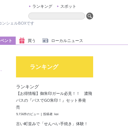
ランキング
スポット
ンシェルBOXです
イベント
買う
ローカル
ニュース
ランキング
ランキング
【お得情報】御朱印ガール必見！！ 濃飛
バスの『バスでGO朱印！』セット券発
売
9,156件のビュー
|
投稿者:
kai
古い町並みで「せんべい手焼き」体験！