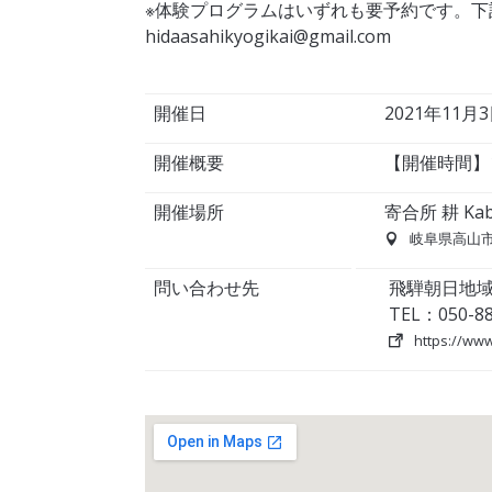
※体験プログラムはいずれも要予約です。下
hidaasahikyogikai@gmail.com
開催日
2021年11月
開催概要
【開催時間】1
開催場所
寄合所 耕 Kab
岐阜県高山市
問い合わせ先
飛騨朝日地域活性
TEL：050-88
https://www