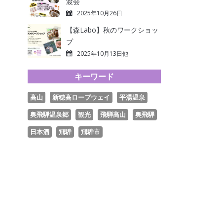
渡会
2025年10月26日
【森Labo】秋のワークショッ
プ
2025年10月13日他
キーワード
高山
新穂高ロープウェイ
平湯温泉
奥飛騨温泉郷
観光
飛騨高山
奥飛騨
日本酒
飛騨
飛騨市