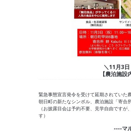
＼11月3
【農泊施設
緊急事態宣言発令を受けて延期されていた農
朝日町の新たなシンボル、農泊施設「寄合所耕 K
（お披露目会は予約不要、見学自由ですが
す）
----