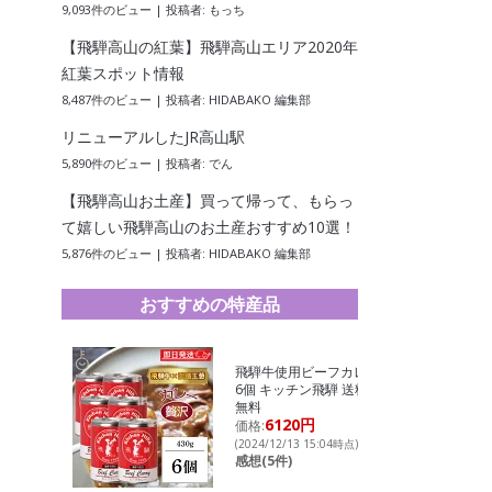
9,093件のビュー
|
投稿者:
もっち
【飛騨高山の紅葉】飛騨高山エリア2020年
紅葉スポット情報
8,487件のビュー
|
投稿者:
HIDABAKO 編集部
リニューアルしたJR高山駅
5,890件のビュー
|
投稿者:
でん
【飛騨高山お土産】買って帰って、もらっ
て嬉しい飛騨高山のお土産おすすめ10選！
5,876件のビュー
|
投稿者:
HIDABAKO 編集部
おすすめの特産品
飛騨牛使用ビーフカレー
6個 キッチン飛騨 送料
無料
6120円
価格:
(2024/12/13 15:04時点)
感想(5件)