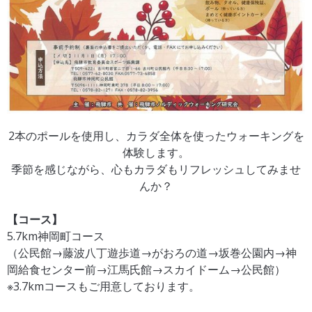
2本のポールを使用し、カラダ全体を使ったウォーキングを
体験します。
季節を感じながら、心もカラダもリフレッシュしてみませ
んか？
【コース】
5.7km神岡町コース
（公民館→藤波八丁遊歩道→がおろの道→坂巻公園内→神
岡給食センター前→江馬氏館→スカイドーム→公民館）
※3.7kmコースもご用意しております。