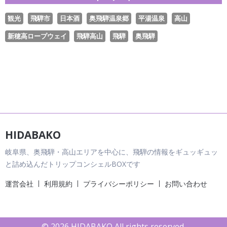
観光
飛騨市
日本酒
奥飛騨温泉郷
平湯温泉
高山
新穂高ロープウェイ
飛騨高山
飛騨
奥飛騨
HIDABAKO
岐阜県、奥飛騨・高山エリアを中心に、飛騨の情報をギュッギュッ
と詰め込んだトリップコンシェルBOXです
運営会社
利用規約
プライバシーポリシー
お問い合わせ
© 2026 HIDABAKO All rights reserved.