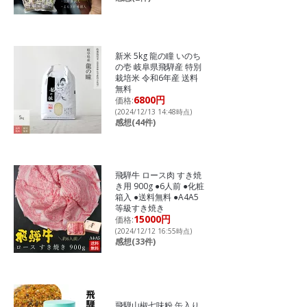
新米 5kg 龍の瞳 いのち
の壱 岐阜県飛騨産 特別
栽培米 令和6年産 送料
無料
6800円
価格:
(2024/12/13 14:48時点)
感想(44件)
飛騨牛 ロース肉 すき焼
き用 900g ●6人前 ●化粧
箱入 ●送料無料 ●A4A5
等級すき焼き
15000円
価格:
(2024/12/12 16:55時点)
感想(33件)
飛騨山椒七味粉 缶入り