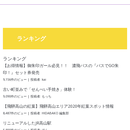
ランキング
ランキング
【お得情報】御朱印ガール必見！！ 濃飛バスの『バスでGO朱
印！』セット券発売
9,156件のビュー
|
投稿者:
kai
古い町並みで「せんべい手焼き」体験！
9,090件のビュー
|
投稿者:
もっち
【飛騨高山の紅葉】飛騨高山エリア2020年紅葉スポット情報
8,487件のビュー
|
投稿者:
HIDABAKO 編集部
リニューアルしたJR高山駅
5,890件のビュー
|
投稿者:
でん