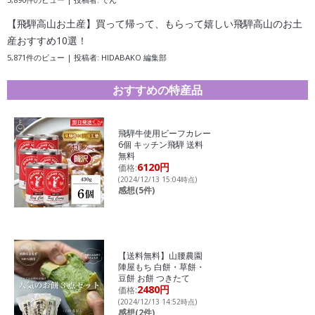
【飛騨高山お土産】買って帰って、もらって嬉しい飛騨高山のお土
産おすすめ10選！
5,871件のビュー
|
投稿者:
HIDABAKO 編集部
おすすめの特産品
飛騨牛使用ビーフカレー
6個 キッチン飛騨 送料
無料
6120円
価格:
(2024/12/13 15:04時点)
感想(5件)
【送料無料】山腰農園
陣屋もち 白餅・草餅・
豆餅 お餅 つきたて
2480円
価格:
(2024/12/13 14:52時点)
感想(2件)