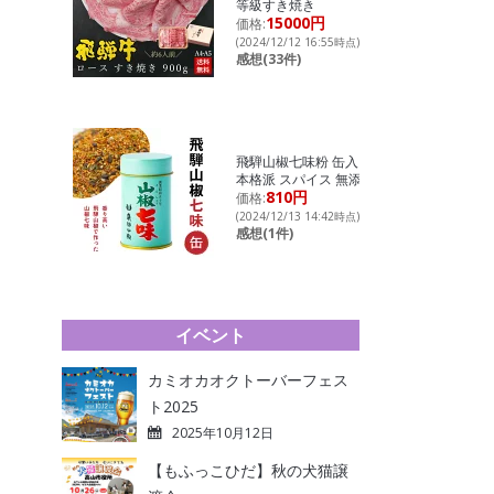
等級すき焼き
15000円
価格:
(2024/12/12 16:55時点)
感想(33件)
飛騨山椒七味粉 缶入り
本格派 スパイス 無添加
810円
価格:
(2024/12/13 14:42時点)
感想(1件)
イベント
カミオカオクトーバーフェス
ト2025
2025年10月12日
【もふっこひだ】秋の犬猫譲