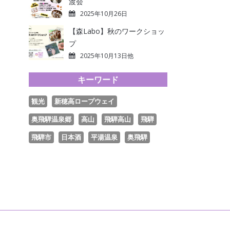
渡会
2025年10月26日
【森Labo】秋のワークショッ
プ
2025年10月13日他
キーワード
観光
新穂高ロープウェイ
奥飛騨温泉郷
高山
飛騨高山
飛騨
飛騨市
日本酒
平湯温泉
奥飛騨