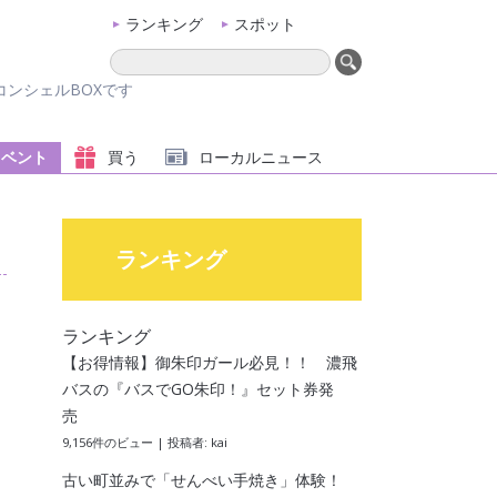
ランキング
スポット
ンシェルBOXです
イベント
買う
ローカル
ニュース
ランキング
ランキング
【お得情報】御朱印ガール必見！！ 濃飛
バスの『バスでGO朱印！』セット券発
売
9,156件のビュー
|
投稿者:
kai
古い町並みで「せんべい手焼き」体験！