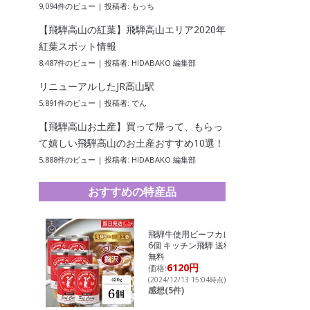
9,094件のビュー
|
投稿者:
もっち
【飛騨高山の紅葉】飛騨高山エリア2020年
紅葉スポット情報
8,487件のビュー
|
投稿者:
HIDABAKO 編集部
リニューアルしたJR高山駅
5,891件のビュー
|
投稿者:
でん
【飛騨高山お土産】買って帰って、もらっ
て嬉しい飛騨高山のお土産おすすめ10選！
5,888件のビュー
|
投稿者:
HIDABAKO 編集部
おすすめの特産品
飛騨牛使用ビーフカレー
6個 キッチン飛騨 送料
無料
6120円
価格:
(2024/12/13 15:04時点)
感想(5件)