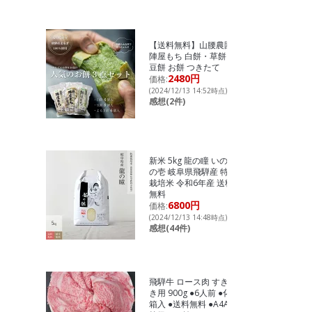
【送料無料】山腰農園
陣屋もち 白餅・草餅・
豆餅 お餅 つきたて
2480円
価格:
(2024/12/13 14:52時点)
感想(2件)
新米 5kg 龍の瞳 いのち
の壱 岐阜県飛騨産 特別
栽培米 令和6年産 送料
無料
6800円
価格:
(2024/12/13 14:48時点)
感想(44件)
飛騨牛 ロース肉 すき焼
き用 900g ●6人前 ●化粧
箱入 ●送料無料 ●A4A5