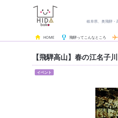
岐阜県、奥飛騨・
HOME
飛騨って
こんなところ
【飛騨高山】春の江名子
イベント