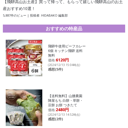
【飛騨高山お土産】買って帰って、もらって嬉しい飛騨高山のお土
産おすすめ10選！
5,887件のビュー
|
投稿者:
HIDABAKO 編集部
おすすめの特産品
飛騨牛使用ビーフカレー
6個 キッチン飛騨 送料
無料
6120円
価格:
(2024/12/13 15:04時点)
感想(5件)
【送料無料】山腰農園
陣屋もち 白餅・草餅・
豆餅 お餅 つきたて
2480円
価格:
(2024/12/13 14:52時点)
感想(2件)