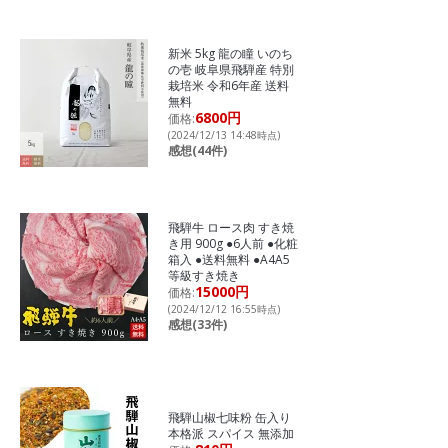
新米 5kg 龍の瞳 いのち
の壱 岐阜県飛騨産 特別
栽培米 令和6年産 送料
無料
6800円
価格:
(2024/12/13 14:48時点)
感想(44件)
飛騨牛 ロース肉 すき焼
き用 900g ●6人前 ●化粧
箱入 ●送料無料 ●A4A5
等級すき焼き
15000円
価格:
(2024/12/12 16:55時点)
感想(33件)
飛騨山椒七味粉 缶入り
本格派 スパイス 無添加