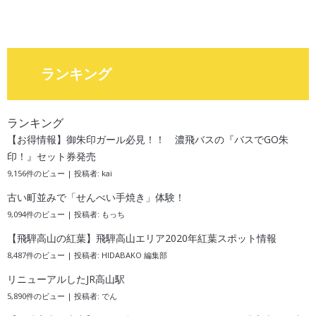
ランキング
ランキング
【お得情報】御朱印ガール必見！！ 濃飛バスの『バスでGO朱
印！』セット券発売
9,156件のビュー
|
投稿者:
kai
古い町並みで「せんべい手焼き」体験！
9,094件のビュー
|
投稿者:
もっち
【飛騨高山の紅葉】飛騨高山エリア2020年紅葉スポット情報
8,487件のビュー
|
投稿者:
HIDABAKO 編集部
リニューアルしたJR高山駅
5,890件のビュー
|
投稿者:
でん