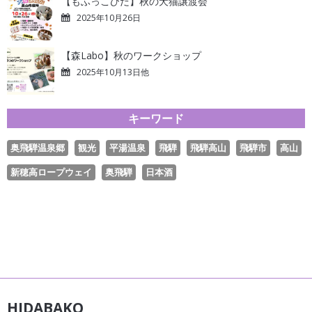
【もふっこひだ】秋の犬猫譲渡会
2025年10月26日
【森Labo】秋のワークショップ
2025年10月13日他
キーワード
奥飛騨温泉郷
観光
平湯温泉
飛騨
飛騨高山
飛騨市
高山
新穂高ロープウェイ
奥飛騨
日本酒
HIDABAKO