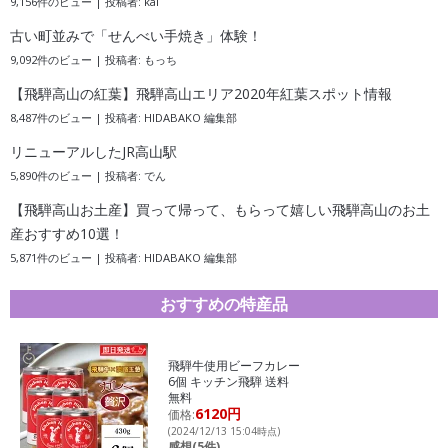
9,156件のビュー
|
投稿者:
kai
古い町並みで「せんべい手焼き」体験！
9,092件のビュー
|
投稿者:
もっち
【飛騨高山の紅葉】飛騨高山エリア2020年紅葉スポット情報
8,487件のビュー
|
投稿者:
HIDABAKO 編集部
リニューアルしたJR高山駅
5,890件のビュー
|
投稿者:
でん
【飛騨高山お土産】買って帰って、もらって嬉しい飛騨高山のお土
産おすすめ10選！
5,871件のビュー
|
投稿者:
HIDABAKO 編集部
おすすめの特産品
飛騨牛使用ビーフカレー
6個 キッチン飛騨 送料
無料
6120円
価格:
(2024/12/13 15:04時点)
感想(5件)