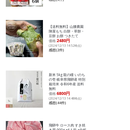
【送料無料】山腰農園
陣屋もち 白餅・草餅・
豆餅 お餅 つきたて
2480円
価格:
(2024/12/13 14:52時点)
感想(2件)
新米 5kg 龍の瞳 いのち
の壱 岐阜県飛騨産 特別
栽培米 令和6年産 送料
無料
6800円
価格:
(2024/12/13 14:48時点)
感想(44件)
飛騨牛 ロース肉 すき焼
き用 900g ●6人前 ●化粧