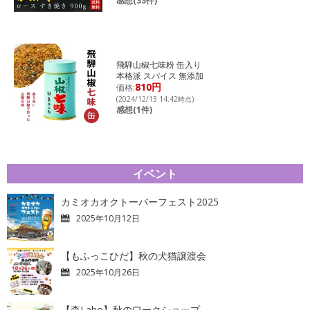
感想(33件)
飛騨山椒七味粉 缶入り
本格派 スパイス 無添加
810円
価格:
(2024/12/13 14:42時点)
感想(1件)
イベント
カミオカオクトーバーフェスト2025
2025年10月12日
【もふっこひだ】秋の犬猫譲渡会
2025年10月26日
【森Labo】秋のワークショップ