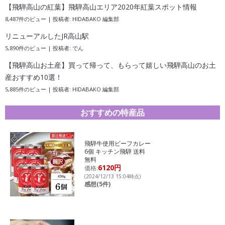
【飛騨高山の紅葉】飛騨高山エリア2020年紅葉スポット情報
8,487件のビュー
|
投稿者:
HIDABAKO 編集部
リニューアルしたJR高山駅
5,890件のビュー
|
投稿者:
でん
【飛騨高山お土産】買って帰って、もらって嬉しい飛騨高山のお土
産おすすめ10選！
5,885件のビュー
|
投稿者:
HIDABAKO 編集部
おすすめの特産品
飛騨牛使用ビーフカレー
6個 キッチン飛騨 送料
無料
6120円
価格:
(2024/12/13 15:04時点)
感想(5件)