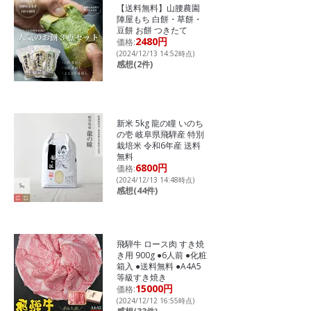
【送料無料】山腰農園
陣屋もち 白餅・草餅・
豆餅 お餅 つきたて
2480円
価格:
(2024/12/13 14:52時点)
感想(2件)
新米 5kg 龍の瞳 いのち
の壱 岐阜県飛騨産 特別
栽培米 令和6年産 送料
無料
6800円
価格:
(2024/12/13 14:48時点)
感想(44件)
飛騨牛 ロース肉 すき焼
き用 900g ●6人前 ●化粧
箱入 ●送料無料 ●A4A5
等級すき焼き
15000円
価格:
(2024/12/12 16:55時点)