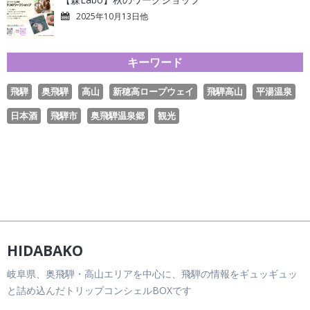
2025年10月13日他
キーワード
飛騨
奥飛騨
高山
新穂高ロープウェイ
飛騨高山
平湯温泉
日本酒
飛騨市
奥飛騨温泉郷
観光
HIDABAKO
岐阜県、奥飛騨・高山エリアを中心に、飛騨の情報をギュッギュッ
と詰め込んだトリップコンシェルBOXです