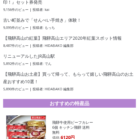
印！』セット券発売
9,156件のビュー
|
投稿者:
kai
古い町並みで「せんべい手焼き」体験！
9,095件のビュー
|
投稿者:
もっち
【飛騨高山の紅葉】飛騨高山エリア2020年紅葉スポット情報
8,487件のビュー
|
投稿者:
HIDABAKO 編集部
リニューアルしたJR高山駅
5,892件のビュー
|
投稿者:
でん
【飛騨高山お土産】買って帰って、もらって嬉しい飛騨高山のお土
産おすすめ10選！
5,890件のビュー
|
投稿者:
HIDABAKO 編集部
おすすめの特産品
飛騨牛使用ビーフカレー
6個 キッチン飛騨 送料
無料
6120円
価格: