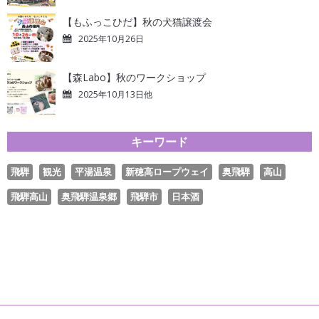
【もふっこひだ】秋の犬猫譲渡会
2025年10月26日
【森Labo】秋のワークショップ
2025年10月13日他
キーワード
飛騨
観光
平湯温泉
新穂高ロープウェイ
奥飛騨
高山
飛騨高山
奥飛騨温泉郷
飛騨市
日本酒