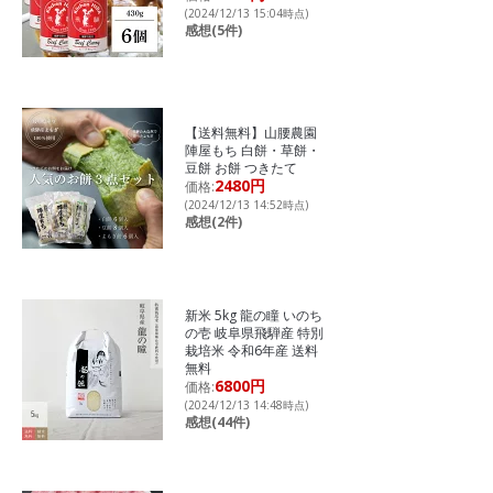
(2024/12/13 15:04時点)
感想(5件)
【送料無料】山腰農園
陣屋もち 白餅・草餅・
豆餅 お餅 つきたて
2480円
価格:
(2024/12/13 14:52時点)
感想(2件)
新米 5kg 龍の瞳 いのち
の壱 岐阜県飛騨産 特別
栽培米 令和6年産 送料
無料
6800円
価格:
(2024/12/13 14:48時点)
感想(44件)