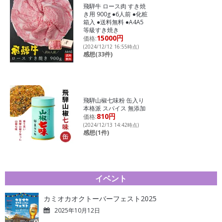
飛騨牛 ロース肉 すき焼
き用 900g ●6人前 ●化粧
箱入 ●送料無料 ●A4A5
等級すき焼き
15000円
価格:
(2024/12/12 16:55時点)
感想(33件)
飛騨山椒七味粉 缶入り
本格派 スパイス 無添加
810円
価格:
(2024/12/13 14:42時点)
感想(1件)
イベント
カミオカオクトーバーフェスト2025
2025年10月12日