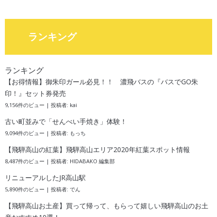
ランキング
ランキング
【お得情報】御朱印ガール必見！！ 濃飛バスの『バスでGO朱
印！』セット券発売
9,156件のビュー
|
投稿者:
kai
古い町並みで「せんべい手焼き」体験！
9,094件のビュー
|
投稿者:
もっち
【飛騨高山の紅葉】飛騨高山エリア2020年紅葉スポット情報
8,487件のビュー
|
投稿者:
HIDABAKO 編集部
リニューアルしたJR高山駅
5,890件のビュー
|
投稿者:
でん
【飛騨高山お土産】買って帰って、もらって嬉しい飛騨高山のお土