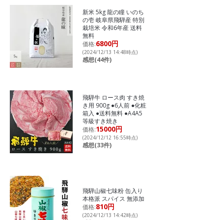
新米 5kg 龍の瞳 いのち
の壱 岐阜県飛騨産 特別
栽培米 令和6年産 送料
無料
6800円
価格:
(2024/12/13 14:48時点)
感想(44件)
飛騨牛 ロース肉 すき焼
き用 900g ●6人前 ●化粧
箱入 ●送料無料 ●A4A5
等級すき焼き
15000円
価格:
(2024/12/12 16:55時点)
感想(33件)
飛騨山椒七味粉 缶入り
本格派 スパイス 無添加
810円
価格:
(2024/12/13 14:42時点)