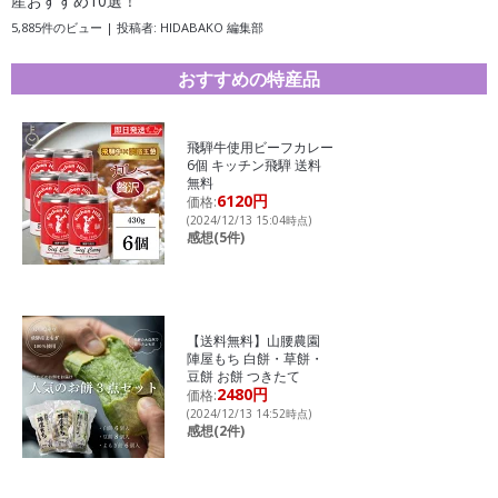
産おすすめ10選！
5,885件のビュー
|
投稿者:
HIDABAKO 編集部
おすすめの特産品
飛騨牛使用ビーフカレー
6個 キッチン飛騨 送料
無料
6120円
価格:
(2024/12/13 15:04時点)
感想(5件)
【送料無料】山腰農園
陣屋もち 白餅・草餅・
豆餅 お餅 つきたて
2480円
価格:
(2024/12/13 14:52時点)
感想(2件)