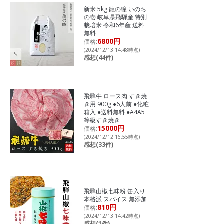
新米 5kg 龍の瞳 いのち
の壱 岐阜県飛騨産 特別
栽培米 令和6年産 送料
無料
6800円
価格:
(2024/12/13 14:48時点)
感想(44件)
飛騨牛 ロース肉 すき焼
き用 900g ●6人前 ●化粧
箱入 ●送料無料 ●A4A5
等級すき焼き
15000円
価格:
(2024/12/12 16:55時点)
感想(33件)
飛騨山椒七味粉 缶入り
本格派 スパイス 無添加
810円
価格:
(2024/12/13 14:42時点)
感想(1件)