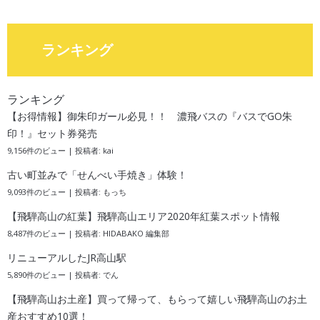
ランキング
ランキング
【お得情報】御朱印ガール必見！！ 濃飛バスの『バスでGO朱
印！』セット券発売
9,156件のビュー
|
投稿者:
kai
古い町並みで「せんべい手焼き」体験！
9,093件のビュー
|
投稿者:
もっち
【飛騨高山の紅葉】飛騨高山エリア2020年紅葉スポット情報
8,487件のビュー
|
投稿者:
HIDABAKO 編集部
リニューアルしたJR高山駅
5,890件のビュー
|
投稿者:
でん
【飛騨高山お土産】買って帰って、もらって嬉しい飛騨高山のお土
産おすすめ10選！