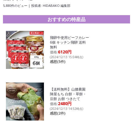
5,880件のビュー
|
投稿者:
HIDABAKO 編集部
おすすめの特産品
飛騨牛使用ビーフカレー
6個 キッチン飛騨 送料
無料
6120円
価格:
(2024/12/13 15:04時点)
感想(5件)
【送料無料】山腰農園
陣屋もち 白餅・草餅・
豆餅 お餅 つきたて
2480円
価格:
(2024/12/13 14:52時点)
感想(2件)