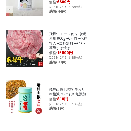
6800円
価格:
(2024/12/13 14:48時点)
感想(44件)
飛騨牛 ロース肉 すき焼
き用 900g ●6人前 ●化粧
箱入 ●送料無料 ●A4A5
等級すき焼き
15000円
価格:
(2024/12/12 16:55時点)
感想(33件)
飛騨山椒七味粉 缶入り
本格派 スパイス 無添加
810円
価格:
(2024/12/13 14:42時点)
感想(1件)