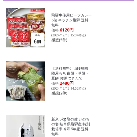
飛騨牛使用ビーフカレー
6個 キッチン飛騨 送料
無料
6120円
価格:
(2024/12/13 15:04時点)
感想(5件)
【送料無料】山腰農園
陣屋もち 白餅・草餅・
豆餅 お餅 つきたて
2480円
価格:
(2024/12/13 14:52時点)
感想(2件)
新米 5kg 龍の瞳 いのち
の壱 岐阜県飛騨産 特別
栽培米 令和6年産 送料
無料