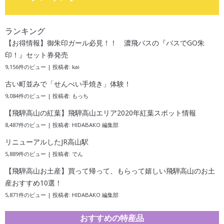
ランキング
【お得情報】御朱印ガール必見！！ 濃飛バスの『バスでGO朱
印！』セット券発売
9,156件のビュー
|
投稿者:
kai
古い町並みで「せんべい手焼き」体験！
9,084件のビュー
|
投稿者:
もっち
【飛騨高山の紅葉】飛騨高山エリア2020年紅葉スポット情報
8,487件のビュー
|
投稿者:
HIDABAKO 編集部
リニューアルしたJR高山駅
5,889件のビュー
|
投稿者:
でん
【飛騨高山お土産】買って帰って、もらって嬉しい飛騨高山のお土
産おすすめ10選！
5,871件のビュー
|
投稿者:
HIDABAKO 編集部
おすすめの特産品