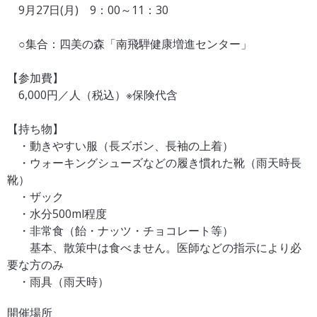
9月27日(月) 9：00～11：30
○集合：四美の森「南飛騨健康増進センター」
【参加費】
6,000円／人（税込）※保険代含
【持ち物】
・動きやすい服（長ズボン、長袖の上着）
・ウォーキングシューズなどの履き慣れた靴（雨天時長
靴）
・ザック
・水分500ml程度
・非常食（飴・ナッツ・チョコレート等）
基本、散策中は食べません。医師などの指示により必
要な方のみ
・雨具（雨天時）
開催場所