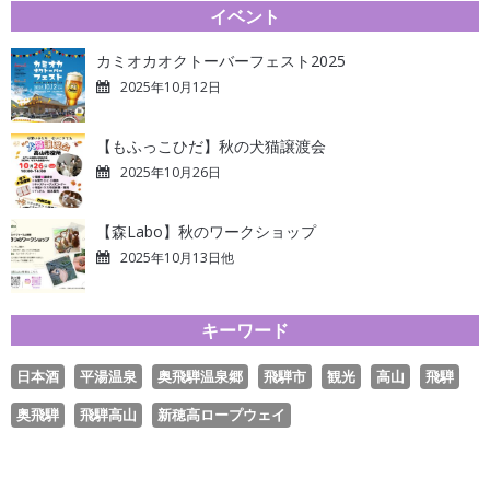
イベント
カミオカオクトーバーフェスト2025
2025年10月12日
【もふっこひだ】秋の犬猫譲渡会
2025年10月26日
【森Labo】秋のワークショップ
2025年10月13日他
キーワード
日本酒
平湯温泉
奥飛騨温泉郷
飛騨市
観光
高山
飛騨
奥飛騨
飛騨高山
新穂高ロープウェイ