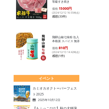
等級すき焼き
15000円
価格:
(2024/12/12 16:55時点)
感想(33件)
飛騨山椒七味粉 缶入り
本格派 スパイス 無添加
810円
価格:
(2024/12/13 14:42時点)
感想(1件)
イベント
カミオカオクトーバーフェス
ト2025
2025年10月12日
【もふっこひだ】秋の犬猫譲