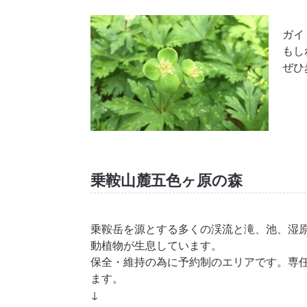
ガイ
もし
ぜひ
乗鞍山麓五色ヶ原の森
乗鞍岳を源とする多くの渓流と滝、池、湿
動植物が生息しています。
保全・維持の為に予約制のエリアです。専
ます。
↓