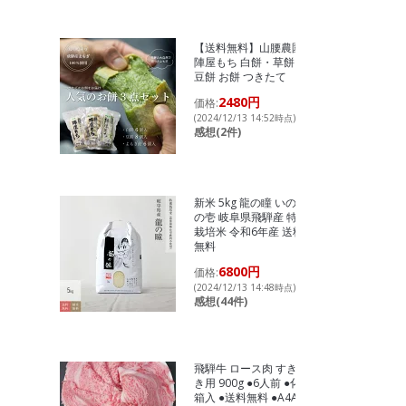
【送料無料】山腰農園
陣屋もち 白餅・草餅・
豆餅 お餅 つきたて
2480円
価格:
(2024/12/13 14:52時点)
感想(2件)
新米 5kg 龍の瞳 いのち
の壱 岐阜県飛騨産 特別
栽培米 令和6年産 送料
無料
6800円
価格:
(2024/12/13 14:48時点)
感想(44件)
飛騨牛 ロース肉 すき焼
き用 900g ●6人前 ●化粧
箱入 ●送料無料 ●A4A5