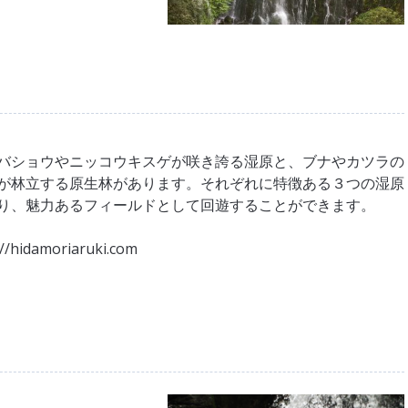
バショウやニッコウキスゲが咲き誇る湿原と、ブナやカツラの
が林立する原生林があります。それぞれに特徴ある３つの湿原
り、魅力あるフィールドとして回遊することができます。
://hidamoriaruki.com