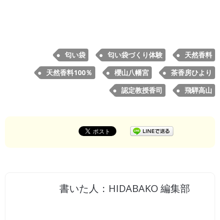
匂い袋
匂い袋づくり体験
天然香料
天然香料100％
櫻山八幡宮
茶香房ひより
認定教授香司
飛騨高山
書いた人：HIDABAKO 編集部