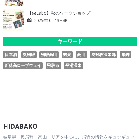
【森Labo】秋のワークショップ
2025年10月13日他
キーワード
日本酒
奥飛騨
飛騨高山
観光
高山
奥飛騨温泉郷
飛騨
新穂高ロープウェイ
飛騨市
平湯温泉
HIDABAKO
岐阜県、奥飛騨・高山エリアを中心に、飛騨の情報をギュッギュッ