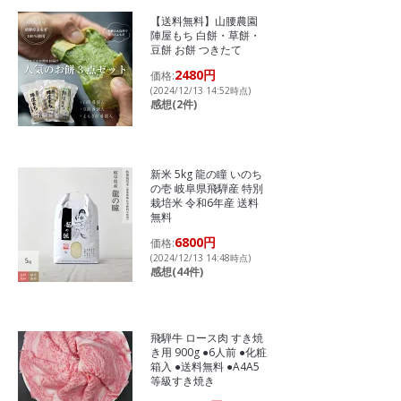
【送料無料】山腰農園
陣屋もち 白餅・草餅・
豆餅 お餅 つきたて
2480円
価格:
(2024/12/13 14:52時点)
感想(2件)
新米 5kg 龍の瞳 いのち
の壱 岐阜県飛騨産 特別
栽培米 令和6年産 送料
無料
6800円
価格:
(2024/12/13 14:48時点)
感想(44件)
飛騨牛 ロース肉 すき焼
き用 900g ●6人前 ●化粧
箱入 ●送料無料 ●A4A5
等級すき焼き