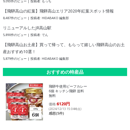
9,093件のビュー
|
投稿者:
もっち
【飛騨高山の紅葉】飛騨高山エリア2020年紅葉スポット情報
8,487件のビュー
|
投稿者:
HIDABAKO 編集部
リニューアルしたJR高山駅
5,890件のビュー
|
投稿者:
でん
【飛騨高山お土産】買って帰って、もらって嬉しい飛騨高山のお土
産おすすめ10選！
5,879件のビュー
|
投稿者:
HIDABAKO 編集部
おすすめの特産品
飛騨牛使用ビーフカレー
6個 キッチン飛騨 送料
無料
6120円
価格:
(2024/12/13 15:04時点)
感想(5件)