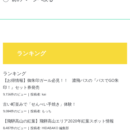
ランキング
ランキング
【お得情報】御朱印ガール必見！！ 濃飛バスの『バスでGO朱
印！』セット券発売
9,156件のビュー
|
投稿者:
kai
古い町並みで「せんべい手焼き」体験！
9,084件のビュー
|
投稿者:
もっち
【飛騨高山の紅葉】飛騨高山エリア2020年紅葉スポット情報
8,487件のビュー
|
投稿者:
HIDABAKO 編集部