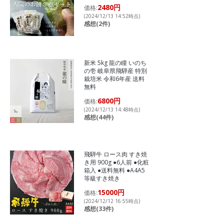
2480円
価格:
(2024/12/13 14:52時点)
感想(2件)
新米 5kg 龍の瞳 いのち
の壱 岐阜県飛騨産 特別
栽培米 令和6年産 送料
無料
6800円
価格:
(2024/12/13 14:48時点)
感想(44件)
飛騨牛 ロース肉 すき焼
き用 900g ●6人前 ●化粧
箱入 ●送料無料 ●A4A5
等級すき焼き
15000円
価格:
(2024/12/12 16:55時点)
感想(33件)