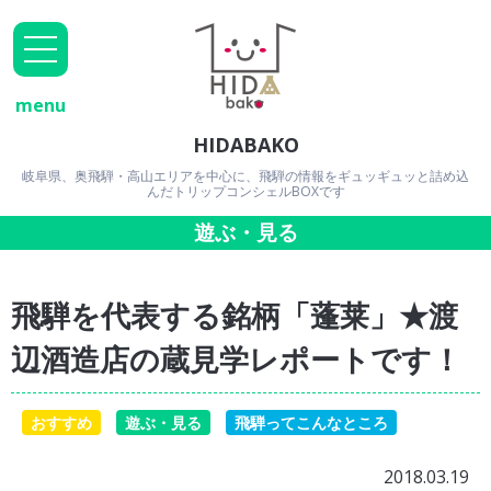
menu
HIDABAKO
岐阜県、奥飛騨・高山エリアを中心に、飛騨の情報をギュッギュッと詰め込
んだトリップコンシェルBOXです
遊ぶ・見る
飛騨を代表する銘柄「蓬莱」★渡
辺酒造店の蔵見学レポートです！
おすすめ
遊ぶ・見る
飛騨ってこんなところ
2018.03.19