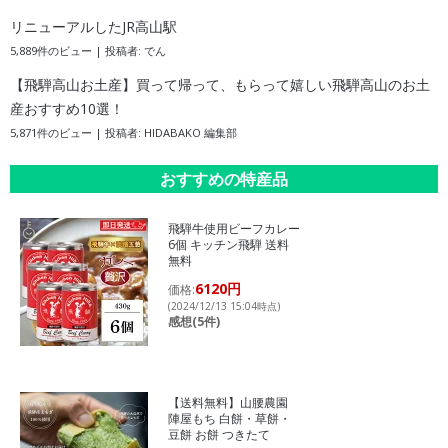
リニューアルしたJR高山駅
5,889件のビュー
|
投稿者:
でん
【飛騨高山お土産】買って帰って、もらって嬉しい飛騨高山のお土
産おすすめ10選！
5,871件のビュー
|
投稿者:
HIDABAKO 編集部
おすすめの特産品
飛騨牛使用ビーフカレー
6個 キッチン飛騨 送料
無料
6120円
価格:
(2024/12/13 15:04時点)
感想(5件)
【送料無料】山腰農園
陣屋もち 白餅・草餅・
豆餅 お餅 つきたて