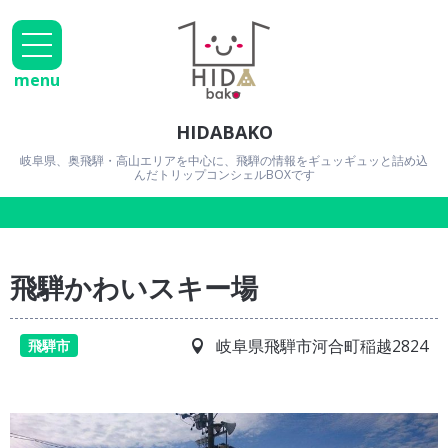
menu
HIDABAKO
岐阜県、奥飛騨・高山エリアを中心に、飛騨の情報をギュッギュッと詰め込
んだトリップコンシェルBOXです
飛騨かわいスキー場
岐阜県飛騨市河合町稲越2824
飛騨市