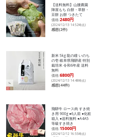
【送料無料】山腰農園
陣屋もち 白餅・草餅・
豆餅 お餅 つきたて
2480円
価格:
(2024/12/13 14:52時点)
感想(2件)
新米 5kg 龍の瞳 いのち
の壱 岐阜県飛騨産 特別
栽培米 令和6年産 送料
無料
6800円
価格:
(2024/12/13 14:48時点)
感想(44件)
飛騨牛 ロース肉 すき焼
き用 900g ●6人前 ●化粧
箱入 ●送料無料 ●A4A5
等級すき焼き
15000円
価格:
(2024/12/12 16:55時点)