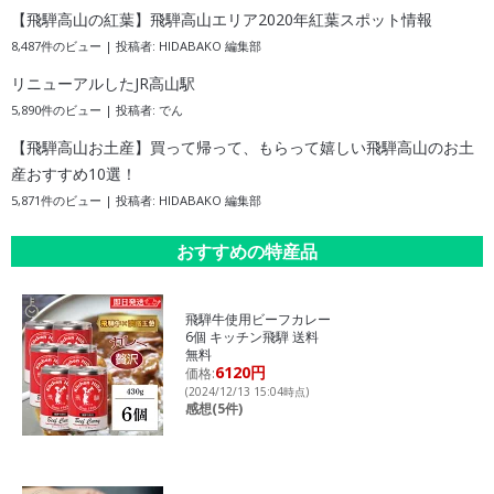
【飛騨高山の紅葉】飛騨高山エリア2020年紅葉スポット情報
8,487件のビュー
|
投稿者:
HIDABAKO 編集部
リニューアルしたJR高山駅
5,890件のビュー
|
投稿者:
でん
【飛騨高山お土産】買って帰って、もらって嬉しい飛騨高山のお土
産おすすめ10選！
5,871件のビュー
|
投稿者:
HIDABAKO 編集部
おすすめの特産品
飛騨牛使用ビーフカレー
6個 キッチン飛騨 送料
無料
6120円
価格:
(2024/12/13 15:04時点)
感想(5件)