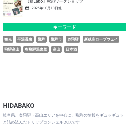
【森Labo】秋のワークショップ
2025年10月13日他
キーワード
観光
平湯温泉
飛騨
飛騨市
奥飛騨
新穂高ロープウェイ
飛騨高山
奥飛騨温泉郷
高山
日本酒
HIDABAKO
岐阜県、奥飛騨・高山エリアを中心に、飛騨の情報をギュッギュッ
と詰め込んだトリップコンシェルBOXです