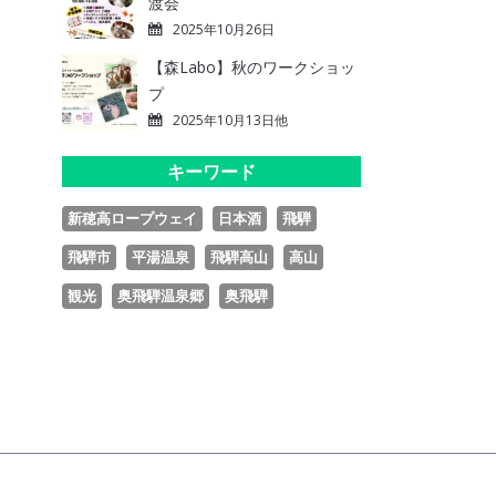
渡会
2025年10月26日
【森Labo】秋のワークショッ
プ
2025年10月13日他
キーワード
新穂高ロープウェイ
日本酒
飛騨
飛騨市
平湯温泉
飛騨高山
高山
観光
奥飛騨温泉郷
奥飛騨