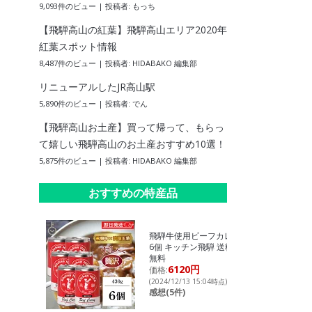
9,093件のビュー
|
投稿者:
もっち
【飛騨高山の紅葉】飛騨高山エリア2020年
紅葉スポット情報
8,487件のビュー
|
投稿者:
HIDABAKO 編集部
リニューアルしたJR高山駅
5,890件のビュー
|
投稿者:
でん
【飛騨高山お土産】買って帰って、もらっ
て嬉しい飛騨高山のお土産おすすめ10選！
5,875件のビュー
|
投稿者:
HIDABAKO 編集部
おすすめの特産品
飛騨牛使用ビーフカレー
6個 キッチン飛騨 送料
無料
6120円
価格:
(2024/12/13 15:04時点)
感想(5件)