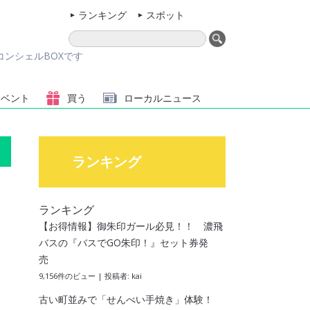
ランキング
スポット
ンシェルBOXです
イベント
買う
ローカル
ニュース
ランキング
ランキング
【お得情報】御朱印ガール必見！！ 濃飛
バスの『バスでGO朱印！』セット券発
売
9,156件のビュー
|
投稿者:
kai
古い町並みで「せんべい手焼き」体験！