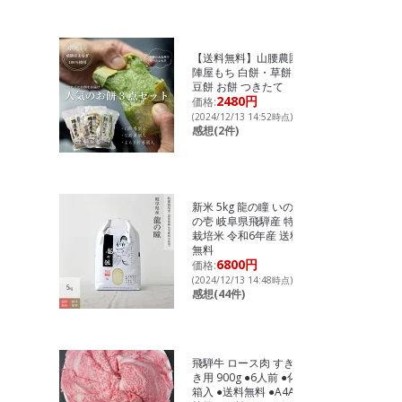
【送料無料】山腰農園
陣屋もち 白餅・草餅・
豆餅 お餅 つきたて
2480円
価格:
(2024/12/13 14:52時点)
感想(2件)
新米 5kg 龍の瞳 いのち
の壱 岐阜県飛騨産 特別
栽培米 令和6年産 送料
無料
6800円
価格:
(2024/12/13 14:48時点)
感想(44件)
飛騨牛 ロース肉 すき焼
き用 900g ●6人前 ●化粧
箱入 ●送料無料 ●A4A5