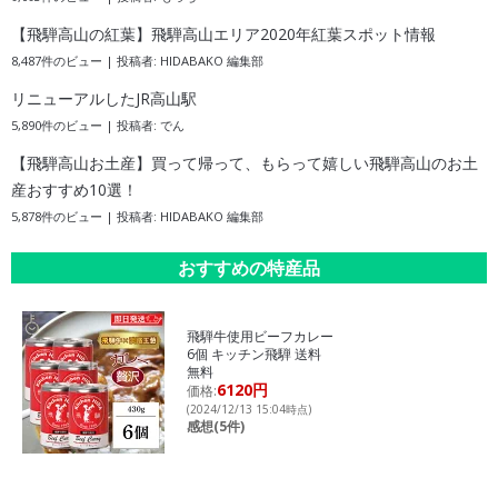
【飛騨高山の紅葉】飛騨高山エリア2020年紅葉スポット情報
8,487件のビュー
|
投稿者:
HIDABAKO 編集部
リニューアルしたJR高山駅
5,890件のビュー
|
投稿者:
でん
【飛騨高山お土産】買って帰って、もらって嬉しい飛騨高山のお土
産おすすめ10選！
5,878件のビュー
|
投稿者:
HIDABAKO 編集部
おすすめの特産品
飛騨牛使用ビーフカレー
6個 キッチン飛騨 送料
無料
6120円
価格:
(2024/12/13 15:04時点)
感想(5件)