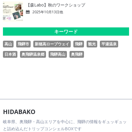
【森Labo】秋のワークショップ
2025年10月13日他
キーワード
高山
飛騨市
新穂高ロープウェイ
飛騨
観光
平湯温泉
日本酒
奥飛騨温泉郷
飛騨高山
奥飛騨
HIDABAKO
岐阜県、奥飛騨・高山エリアを中心に、飛騨の情報をギュッギュッ
と詰め込んだトリップコンシェルBOXです