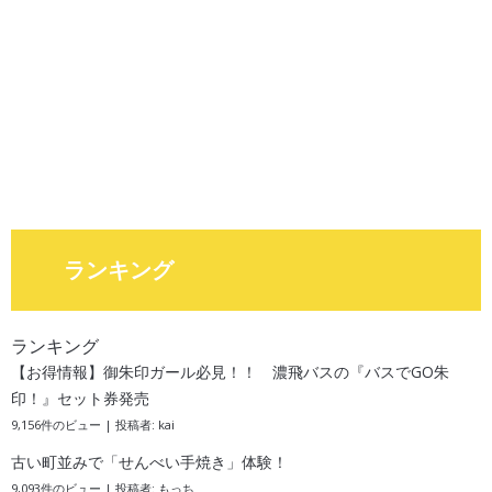
ランキング
ランキング
【お得情報】御朱印ガール必見！！ 濃飛バスの『バスでGO朱
印！』セット券発売
9,156件のビュー
|
投稿者:
kai
古い町並みで「せんべい手焼き」体験！
9,093件のビュー
|
投稿者:
もっち