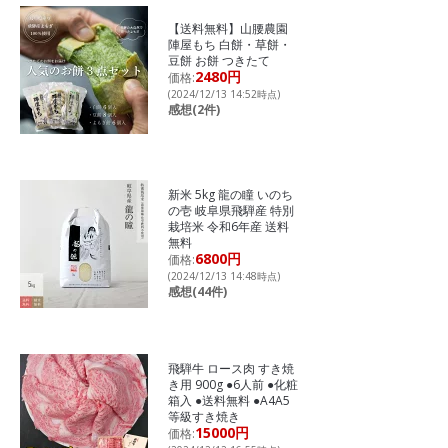
【送料無料】山腰農園
陣屋もち 白餅・草餅・
豆餅 お餅 つきたて
2480円
価格:
(2024/12/13 14:52時点)
感想(2件)
新米 5kg 龍の瞳 いのち
の壱 岐阜県飛騨産 特別
栽培米 令和6年産 送料
無料
6800円
価格:
(2024/12/13 14:48時点)
感想(44件)
飛騨牛 ロース肉 すき焼
き用 900g ●6人前 ●化粧
箱入 ●送料無料 ●A4A5
等級すき焼き
15000円
価格: