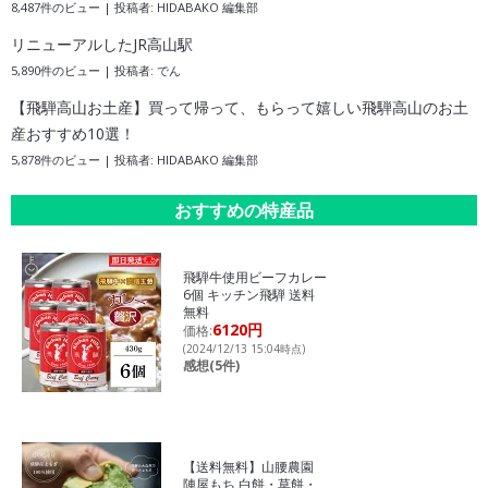
8,487件のビュー
|
投稿者:
HIDABAKO 編集部
リニューアルしたJR高山駅
5,890件のビュー
|
投稿者:
でん
【飛騨高山お土産】買って帰って、もらって嬉しい飛騨高山のお土
産おすすめ10選！
5,878件のビュー
|
投稿者:
HIDABAKO 編集部
おすすめの特産品
飛騨牛使用ビーフカレー
6個 キッチン飛騨 送料
無料
6120円
価格:
(2024/12/13 15:04時点)
感想(5件)
【送料無料】山腰農園
陣屋もち 白餅・草餅・