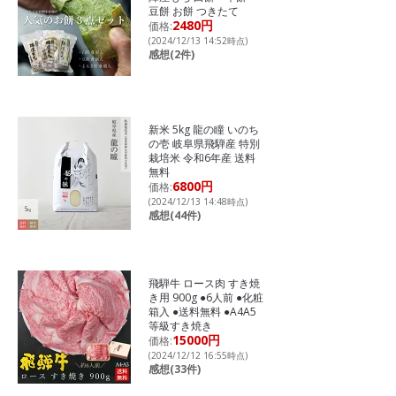
豆餅 お餅 つきたて
2480円
価格:
(2024/12/13 14:52時点)
感想(2件)
新米 5kg 龍の瞳 いのち
の壱 岐阜県飛騨産 特別
栽培米 令和6年産 送料
無料
6800円
価格:
(2024/12/13 14:48時点)
感想(44件)
飛騨牛 ロース肉 すき焼
き用 900g ●6人前 ●化粧
箱入 ●送料無料 ●A4A5
等級すき焼き
15000円
価格:
(2024/12/12 16:55時点)
感想(33件)