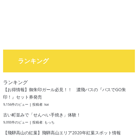
ランキング
ランキング
【お得情報】御朱印ガール必見！！ 濃飛バスの『バスでGO朱
印！』セット券発売
9,156件のビュー
|
投稿者:
kai
古い町並みで「せんべい手焼き」体験！
9,093件のビュー
|
投稿者:
もっち
【飛騨高山の紅葉】飛騨高山エリア2020年紅葉スポット情報