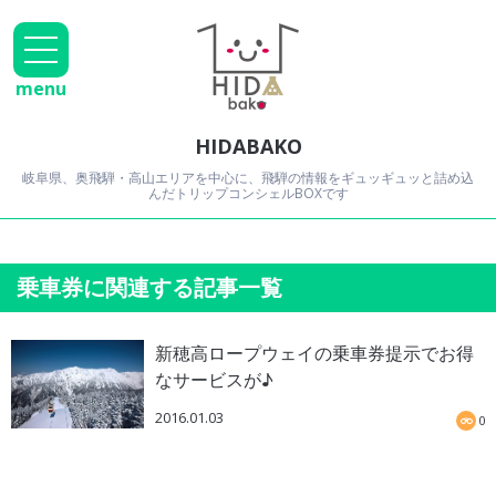
menu
HIDABAKO
岐阜県、奥飛騨・高山エリアを中心に、飛騨の情報をギュッギュッと詰め込
んだトリップコンシェルBOXです
乗車券に関連する記事一覧
新穂高ロープウェイの乗車券提示でお得
なサービスが♪
2016.01.03
0