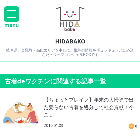
menu
HIDABAKO
岐阜県、奥飛騨・高山エリアを中心に、飛騨の情報をギュッギュッと詰め込
んだトリップコンシェルBOXです
古着deワクチンに関連する記事一覧
【ちょっとブレイク】年末の大掃除で出
た要らない古着を処分して社会貢献！今
こ…
2016.01.03
0