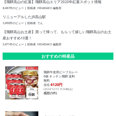
【飛騨高山の紅葉】飛騨高山エリア2020年紅葉スポット情報
8,487件のビュー
|
投稿者:
HIDABAKO 編集部
リニューアルしたJR高山駅
5,890件のビュー
|
投稿者:
でん
【飛騨高山お土産】買って帰って、もらって嬉しい飛騨高山のお土
産おすすめ10選！
5,871件のビュー
|
投稿者:
HIDABAKO 編集部
おすすめの特産品
飛騨牛使用ビーフカレー
6個 キッチン飛騨 送料
無料
6120円
価格:
(2024/12/13 15:04時点)
感想(5件)