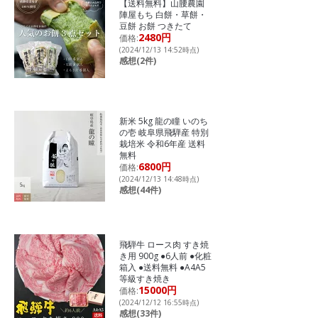
【送料無料】山腰農園
陣屋もち 白餅・草餅・
豆餅 お餅 つきたて
2480円
価格:
(2024/12/13 14:52時点)
感想(2件)
新米 5kg 龍の瞳 いのち
の壱 岐阜県飛騨産 特別
栽培米 令和6年産 送料
無料
6800円
価格:
(2024/12/13 14:48時点)
感想(44件)
飛騨牛 ロース肉 すき焼
き用 900g ●6人前 ●化粧
箱入 ●送料無料 ●A4A5
等級すき焼き
15000円
価格:
(2024/12/12 16:55時点)
感想(33件)