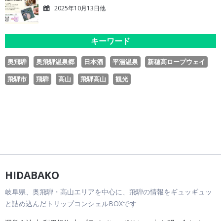
2025年10月13日他
キーワード
奥飛騨
奥飛騨温泉郷
日本酒
平湯温泉
新穂高ロープウェイ
飛騨市
飛騨
高山
飛騨高山
観光
HIDABAKO
岐阜県、奥飛騨・高山エリアを中心に、飛騨の情報をギュッギュッ
と詰め込んだトリップコンシェルBOXです