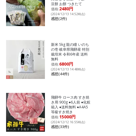
豆餅 お餅 つきたて
2480円
価格:
(2024/12/13 14:52時点)
感想(2件)
新米 5kg 龍の瞳 いのち
の壱 岐阜県飛騨産 特別
栽培米 令和6年産 送料
無料
6800円
価格:
(2024/12/13 14:48時点)
感想(44件)
飛騨牛 ロース肉 すき焼
き用 900g ●6人前 ●化粧
箱入 ●送料無料 ●A4A5
等級すき焼き
15000円
価格:
(2024/12/12 16:55時点)
感想(33件)