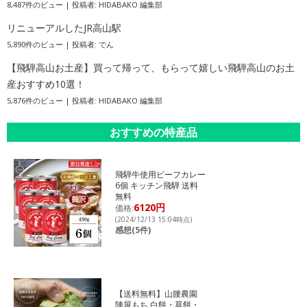
8,487件のビュー
|
投稿者:
HIDABAKO 編集部
リニューアルしたJR高山駅
5,890件のビュー
|
投稿者:
でん
【飛騨高山お土産】買って帰って、もらって嬉しい飛騨高山のお土
産おすすめ10選！
5,876件のビュー
|
投稿者:
HIDABAKO 編集部
おすすめの特産品
飛騨牛使用ビーフカレー
6個 キッチン飛騨 送料
無料
6120円
価格:
(2024/12/13 15:04時点)
感想(5件)
【送料無料】山腰農園
陣屋もち 白餅・草餅・