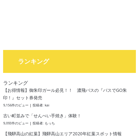
ランキング
ランキング
【お得情報】御朱印ガール必見！！ 濃飛バスの『バスでGO朱
印！』セット券発売
9,156件のビュー
|
投稿者:
kai
古い町並みで「せんべい手焼き」体験！
9,093件のビュー
|
投稿者:
もっち
【飛騨高山の紅葉】飛騨高山エリア2020年紅葉スポット情報