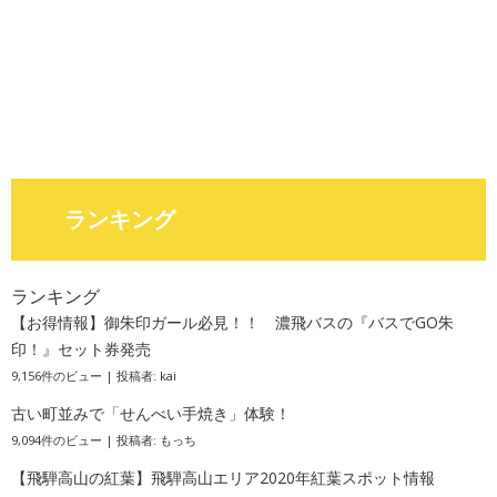
ランキング
ランキング
【お得情報】御朱印ガール必見！！ 濃飛バスの『バスでGO朱
印！』セット券発売
9,156件のビュー
|
投稿者:
kai
古い町並みで「せんべい手焼き」体験！
9,094件のビュー
|
投稿者:
もっち
【飛騨高山の紅葉】飛騨高山エリア2020年紅葉スポット情報