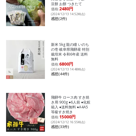
豆餅 お餅 つきたて
2480円
価格:
(2024/12/13 14:52時点)
感想(2件)
新米 5kg 龍の瞳 いのち
の壱 岐阜県飛騨産 特別
栽培米 令和6年産 送料
無料
6800円
価格:
(2024/12/13 14:48時点)
感想(44件)
飛騨牛 ロース肉 すき焼
き用 900g ●6人前 ●化粧
箱入 ●送料無料 ●A4A5
等級すき焼き
15000円
価格:
(2024/12/12 16:55時点)
感想(33件)