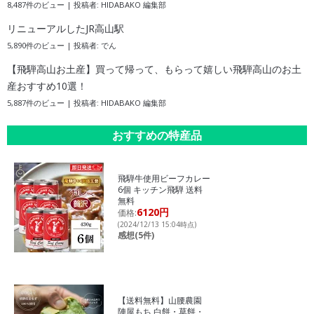
8,487件のビュー
|
投稿者:
HIDABAKO 編集部
リニューアルしたJR高山駅
5,890件のビュー
|
投稿者:
でん
【飛騨高山お土産】買って帰って、もらって嬉しい飛騨高山のお土
産おすすめ10選！
5,887件のビュー
|
投稿者:
HIDABAKO 編集部
おすすめの特産品
飛騨牛使用ビーフカレー
6個 キッチン飛騨 送料
無料
6120円
価格:
(2024/12/13 15:04時点)
感想(5件)
【送料無料】山腰農園
陣屋もち 白餅・草餅・