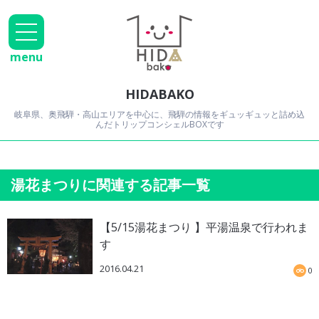
menu
HIDABAKO
岐阜県、奥飛騨・高山エリアを中心に、飛騨の情報をギュッギュッと詰め込
んだトリップコンシェルBOXです
湯花まつりに関連する記事一覧
【5/15湯花まつり 】平湯温泉で行われま
す
2016.04.21
0