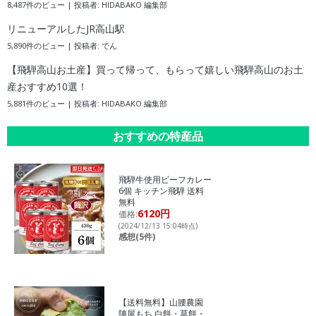
8,487件のビュー
|
投稿者:
HIDABAKO 編集部
リニューアルしたJR高山駅
5,890件のビュー
|
投稿者:
でん
【飛騨高山お土産】買って帰って、もらって嬉しい飛騨高山のお土
産おすすめ10選！
5,881件のビュー
|
投稿者:
HIDABAKO 編集部
おすすめの特産品
飛騨牛使用ビーフカレー
6個 キッチン飛騨 送料
無料
6120円
価格:
(2024/12/13 15:04時点)
感想(5件)
【送料無料】山腰農園
陣屋もち 白餅・草餅・