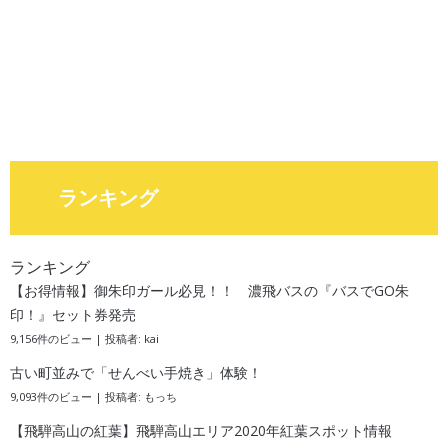
ランキング
ランキング
【お得情報】御朱印ガール必見！！ 濃飛バスの『バスでGO朱
印！』セット券発売
9,156件のビュー
|
投稿者:
kai
古い町並みで「せんべい手焼き」体験！
9,093件のビュー
|
投稿者:
もっち
【飛騨高山の紅葉】飛騨高山エリア2020年紅葉スポット情報