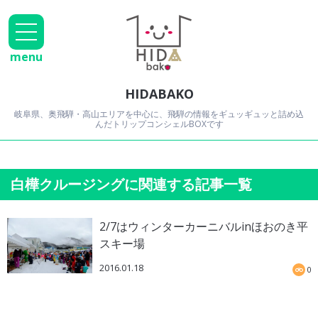
menu
HIDABAKO
岐阜県、奥飛騨・高山エリアを中心に、飛騨の情報をギュッギュッと詰め込
んだトリップコンシェルBOXです
白樺クルージングに関連する記事一覧
2/7はウィンターカーニバルinほおのき平
スキー場
2016.01.18
0