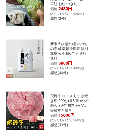
豆餅 お餅 つきたて
2480円
価格:
(2024/12/13 14:52時点)
感想(2件)
新米 5kg 龍の瞳 いのち
の壱 岐阜県飛騨産 特別
栽培米 令和6年産 送料
無料
6800円
価格:
(2024/12/13 14:48時点)
感想(44件)
飛騨牛 ロース肉 すき焼
き用 900g ●6人前 ●化粧
箱入 ●送料無料 ●A4A5
等級すき焼き
15000円
価格:
(2024/12/12 16:55時点)
感想(33件)