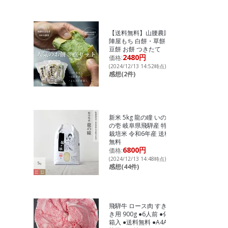
【送料無料】山腰農園
陣屋もち 白餅・草餅・
豆餅 お餅 つきたて
2480円
価格:
(2024/12/13 14:52時点)
感想(2件)
新米 5kg 龍の瞳 いのち
の壱 岐阜県飛騨産 特別
栽培米 令和6年産 送料
無料
6800円
価格:
(2024/12/13 14:48時点)
感想(44件)
飛騨牛 ロース肉 すき焼
き用 900g ●6人前 ●化粧
箱入 ●送料無料 ●A4A5