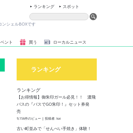
ランキング
スポット
ンシェルBOXです
イベント
買う
ローカル
ニュース
ランキング
ランキング
【お得情報】御朱印ガール必見！！ 濃飛
バスの『バスでGO朱印！』セット券発
売
9,156件のビュー
|
投稿者:
kai
古い町並みで「せんべい手焼き」体験！