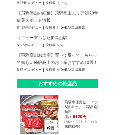
9,084件のビュー
|
投稿者:
もっち
【飛騨高山の紅葉】飛騨高山エリア2020年
紅葉スポット情報
8,487件のビュー
|
投稿者:
HIDABAKO 編集部
リニューアルしたJR高山駅
5,889件のビュー
|
投稿者:
でん
【飛騨高山お土産】買って帰って、もらっ
て嬉しい飛騨高山のお土産おすすめ10選！
5,871件のビュー
|
投稿者:
HIDABAKO 編集部
おすすめの特産品
飛騨牛使用ビーフカレー
6個 キッチン飛騨 送料
無料
6120円
価格:
(2024/12/13 15:04時点)
感想(5件)