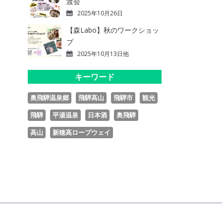
渡会
2025年10月26日
【森Labo】秋のワークショッ
プ
2025年10月13日他
キーワード
奥飛騨温泉郷
飛騨高山
飛騨市
観光
飛騨
平湯温泉
日本酒
奥飛騨
高山
新穂高ロープウェイ