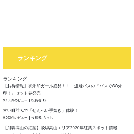
ランキング
ランキング
【お得情報】御朱印ガール必見！！ 濃飛バスの『バスでGO朱
印！』セット券発売
9,156件のビュー
|
投稿者:
kai
古い町並みで「せんべい手焼き」体験！
9,093件のビュー
|
投稿者:
もっち
【飛騨高山の紅葉】飛騨高山エリア2020年紅葉スポット情報