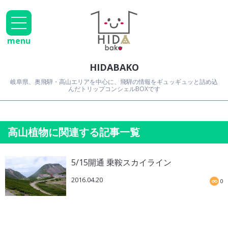
menu
HIDABAKO
岐阜県、奥飛騨・高山エリアを中心に、飛騨の情報をギュッギュッと詰め込
んだトリップコンシェルBOXです
高山植物に関連する記事一覧
5/15開通 乗鞍スカイライン
2016.04.20
0