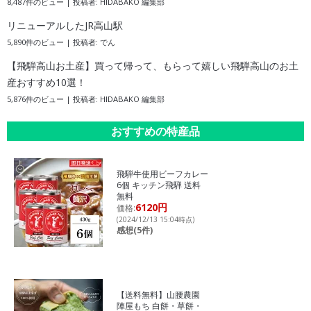
8,487件のビュー
|
投稿者:
HIDABAKO 編集部
リニューアルしたJR高山駅
5,890件のビュー
|
投稿者:
でん
【飛騨高山お土産】買って帰って、もらって嬉しい飛騨高山のお土
産おすすめ10選！
5,876件のビュー
|
投稿者:
HIDABAKO 編集部
おすすめの特産品
飛騨牛使用ビーフカレー
6個 キッチン飛騨 送料
無料
6120円
価格:
(2024/12/13 15:04時点)
感想(5件)
【送料無料】山腰農園
陣屋もち 白餅・草餅・