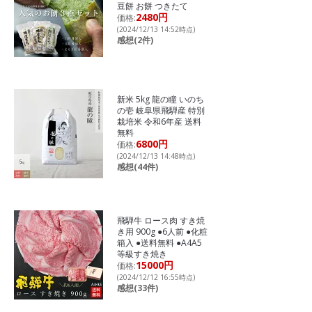
豆餅 お餅 つきたて
2480円
価格:
(2024/12/13 14:52時点)
感想(2件)
新米 5kg 龍の瞳 いのち
の壱 岐阜県飛騨産 特別
栽培米 令和6年産 送料
無料
6800円
価格:
(2024/12/13 14:48時点)
感想(44件)
飛騨牛 ロース肉 すき焼
き用 900g ●6人前 ●化粧
箱入 ●送料無料 ●A4A5
等級すき焼き
15000円
価格:
(2024/12/12 16:55時点)
感想(33件)