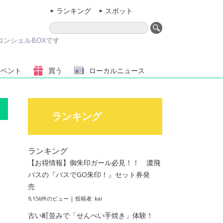
ランキング
スポット
ンシェルBOXです
イベント
買う
ローカル
ニュース
ランキング
ランキング
【お得情報】御朱印ガール必見！！ 濃飛
バスの『バスでGO朱印！』セット券発
売
9,156件のビュー
|
投稿者:
kai
古い町並みで「せんべい手焼き」体験！