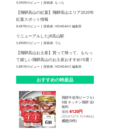
9,093件のビュー
|
投稿者:
もっち
【飛騨高山の紅葉】飛騨高山エリア2020年
紅葉スポット情報
8,487件のビュー
|
投稿者:
HIDABAKO 編集部
リニューアルしたJR高山駅
5,890件のビュー
|
投稿者:
でん
【飛騨高山お土産】買って帰って、もらっ
て嬉しい飛騨高山のお土産おすすめ10選！
5,881件のビュー
|
投稿者:
HIDABAKO 編集部
おすすめの特産品
飛騨牛使用ビーフカレー
6個 キッチン飛騨 送料
無料
6120円
価格:
(2024/12/13 15:04時点)
感想(5件)