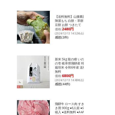
【送料無料】山腰農園
陣屋もち 白餅・草餅・
豆餅 お餅 つきたて
2480円
価格:
(2024/12/13 14:52時点)
感想(2件)
新米 5kg 龍の瞳 いのち
の壱 岐阜県飛騨産 特別
栽培米 令和6年産 送料
無料
6800円
価格:
(2024/12/13 14:48時点)
感想(44件)
飛騨牛 ロース肉 すき焼
き用 900g ●6人前 ●化粧
箱入 ●送料無料 ●A4A5