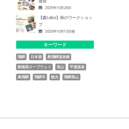
渡会
2025年10月26日
【森Labo】秋のワークショッ
プ
2025年10月13日他
キーワード
飛騨
日本酒
奥飛騨温泉郷
新穂高ロープウェイ
高山
平湯温泉
奥飛騨
飛騨市
観光
飛騨高山