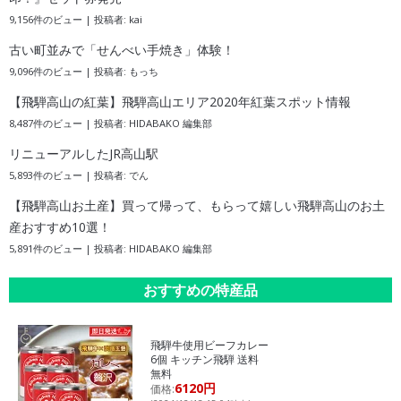
9,156件のビュー
|
投稿者:
kai
古い町並みで「せんべい手焼き」体験！
9,096件のビュー
|
投稿者:
もっち
【飛騨高山の紅葉】飛騨高山エリア2020年紅葉スポット情報
8,487件のビュー
|
投稿者:
HIDABAKO 編集部
リニューアルしたJR高山駅
5,893件のビュー
|
投稿者:
でん
【飛騨高山お土産】買って帰って、もらって嬉しい飛騨高山のお土
産おすすめ10選！
5,891件のビュー
|
投稿者:
HIDABAKO 編集部
おすすめの特産品
飛騨牛使用ビーフカレー
6個 キッチン飛騨 送料
無料
6120円
価格: