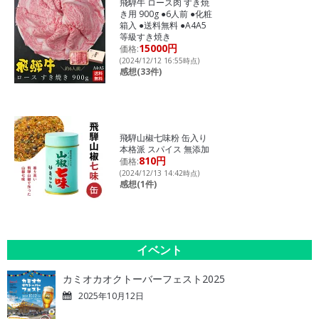
飛騨牛 ロース肉 すき焼
き用 900g ●6人前 ●化粧
箱入 ●送料無料 ●A4A5
等級すき焼き
15000円
価格:
(2024/12/12 16:55時点)
感想(33件)
飛騨山椒七味粉 缶入り
本格派 スパイス 無添加
810円
価格:
(2024/12/13 14:42時点)
感想(1件)
イベント
カミオカオクトーバーフェスト2025
2025年10月12日