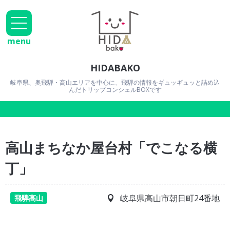
menu
HIDABAKO
岐阜県、奥飛騨・高山エリアを中心に、飛騨の情報をギュッギュッと詰め込
んだトリップコンシェルBOXです
高山まちなか屋台村「でこなる横
丁」
岐阜県高山市朝日町24番地
飛騨高山