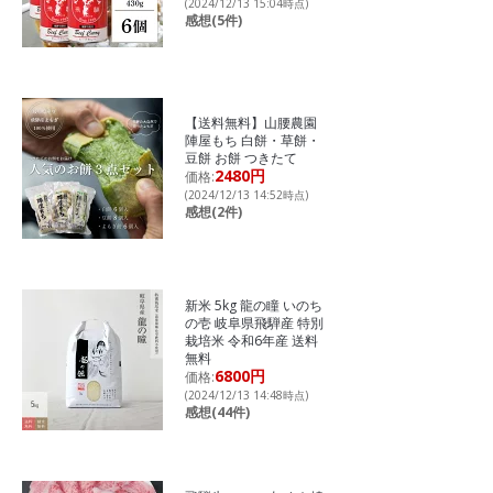
(2024/12/13 15:04時点)
感想(5件)
【送料無料】山腰農園
陣屋もち 白餅・草餅・
豆餅 お餅 つきたて
2480円
価格:
(2024/12/13 14:52時点)
感想(2件)
新米 5kg 龍の瞳 いのち
の壱 岐阜県飛騨産 特別
栽培米 令和6年産 送料
無料
6800円
価格:
(2024/12/13 14:48時点)
感想(44件)