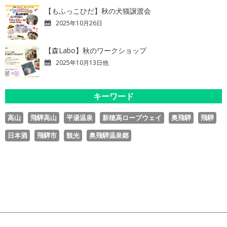
【もふっこひだ】秋の犬猫譲渡会
2025年10月26日
【森Labo】秋のワークショップ
2025年10月13日他
キーワード
高山
飛騨高山
平湯温泉
新穂高ロープウェイ
奥飛騨
飛騨
日本酒
飛騨市
観光
奥飛騨温泉郷