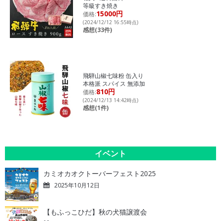
等級すき焼き
15000円
価格:
(2024/12/12 16:55時点)
感想(33件)
飛騨山椒七味粉 缶入り
本格派 スパイス 無添加
810円
価格:
(2024/12/13 14:42時点)
感想(1件)
イベント
カミオカオクトーバーフェスト2025
2025年10月12日
【もふっこひだ】秋の犬猫譲渡会