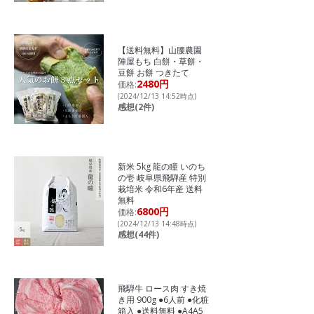
【送料無料】山腰農園
陣屋もち 白餅・草餅・
豆餅 お餅 つきたて
2480円
価格:
(2024/12/13 14:52時点)
感想(2件)
新米 5kg 龍の瞳 いのち
の壱 岐阜県飛騨産 特別
栽培米 令和6年産 送料
無料
6800円
価格:
(2024/12/13 14:48時点)
感想(44件)
飛騨牛 ロース肉 すき焼
き用 900g ●6人前 ●化粧
箱入 ●送料無料 ●A4A5