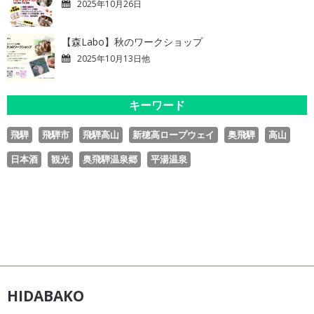
2025年10月26日
【森Labo】秋のワークショップ
2025年10月13日他
キーワード
飛騨
飛騨市
飛騨高山
新穂高ロープウェイ
奥飛騨
高山
日本酒
観光
奥飛騨温泉郷
平湯温泉
HIDABAKO