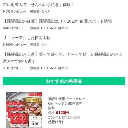
古い町並みで「せんべい手焼き」体験！
9,093件のビュー
|
投稿者:
もっち
【飛騨高山の紅葉】飛騨高山エリア2020年紅葉スポット情報
8,487件のビュー
|
投稿者:
HIDABAKO 編集部
リニューアルしたJR高山駅
5,890件のビュー
|
投稿者:
でん
【飛騨高山お土産】買って帰って、もらって嬉しい飛騨高山のお土
産おすすめ10選！
5,881件のビュー
|
投稿者:
HIDABAKO 編集部
おすすめの特産品
飛騨牛使用ビーフカレー
6個 キッチン飛騨 送料
無料
6120円
価格:
(2024/12/13 15:04時点)
感想(5件)