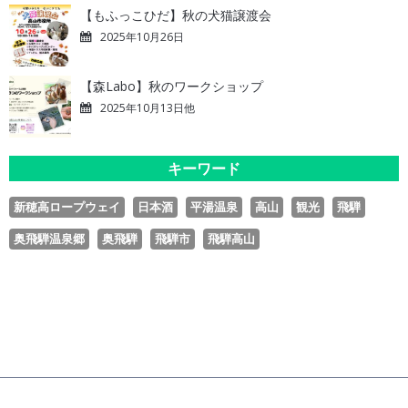
【もふっこひだ】秋の犬猫譲渡会
2025年10月26日
【森Labo】秋のワークショップ
2025年10月13日他
キーワード
新穂高ロープウェイ
日本酒
平湯温泉
高山
観光
飛騨
奥飛騨温泉郷
奥飛騨
飛騨市
飛騨高山