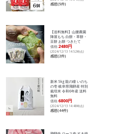
感想(5件)
【送料無料】山腰農園
陣屋もち 白餅・草餅・
豆餅 お餅 つきたて
2480円
価格:
(2024/12/13 14:52時点)
感想(2件)
新米 5kg 龍の瞳 いのち
の壱 岐阜県飛騨産 特別
栽培米 令和6年産 送料
無料
6800円
価格:
(2024/12/13 14:48時点)
感想(44件)
飛騨牛 ロース肉 すき焼