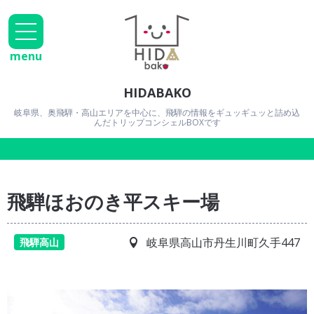
menu
HIDABAKO
岐阜県、奥飛騨・高山エリアを中心に、飛騨の情報をギュッギュッと詰め込
んだトリップコンシェルBOXです
飛騨ほおのき平スキー場
岐阜県高山市丹生川町久手447
飛騨高山