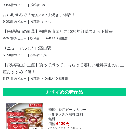
9,156件のビュー
|
投稿者:
kai
古い町並みで「せんべい手焼き」体験！
9,092件のビュー
|
投稿者:
もっち
【飛騨高山の紅葉】飛騨高山エリア2020年紅葉スポット情報
8,487件のビュー
|
投稿者:
HIDABAKO 編集部
リニューアルしたJR高山駅
5,890件のビュー
|
投稿者:
でん
【飛騨高山お土産】買って帰って、もらって嬉しい飛騨高山のお土
産おすすめ10選！
5,871件のビュー
|
投稿者:
HIDABAKO 編集部
おすすめの特産品
飛騨牛使用ビーフカレー
6個 キッチン飛騨 送料
無料
6120円
価格:
(2024/12/13 15:04時点)