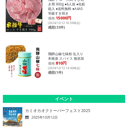
き用 900g ●6人前 ●化粧
箱入 ●送料無料 ●A4A5
等級すき焼き
15000円
価格:
(2024/12/12 16:55時点)
感想(33件)
飛騨山椒七味粉 缶入り
本格派 スパイス 無添加
810円
価格:
(2024/12/13 14:42時点)
感想(1件)
イベント
カミオカオクトーバーフェスト2025
2025年10月12日