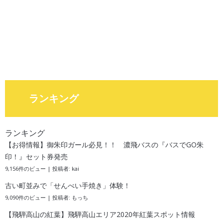
ランキング
ランキング
【お得情報】御朱印ガール必見！！ 濃飛バスの『バスでGO朱
印！』セット券発売
9,156件のビュー
|
投稿者:
kai
古い町並みで「せんべい手焼き」体験！
9,090件のビュー
|
投稿者:
もっち
【飛騨高山の紅葉】飛騨高山エリア2020年紅葉スポット情報