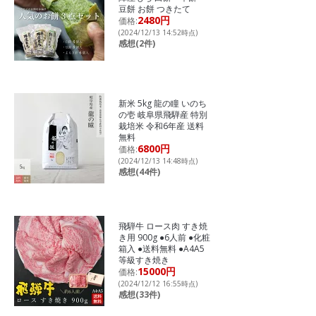
豆餅 お餅 つきたて
2480円
価格:
(2024/12/13 14:52時点)
感想(2件)
新米 5kg 龍の瞳 いのち
の壱 岐阜県飛騨産 特別
栽培米 令和6年産 送料
無料
6800円
価格:
(2024/12/13 14:48時点)
感想(44件)
飛騨牛 ロース肉 すき焼
き用 900g ●6人前 ●化粧
箱入 ●送料無料 ●A4A5
等級すき焼き
15000円
価格:
(2024/12/12 16:55時点)
感想(33件)