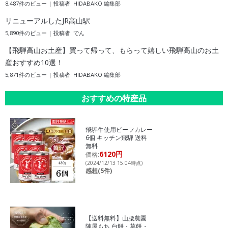
8,487件のビュー
|
投稿者:
HIDABAKO 編集部
リニューアルしたJR高山駅
5,890件のビュー
|
投稿者:
でん
【飛騨高山お土産】買って帰って、もらって嬉しい飛騨高山のお土
産おすすめ10選！
5,871件のビュー
|
投稿者:
HIDABAKO 編集部
おすすめの特産品
飛騨牛使用ビーフカレー
6個 キッチン飛騨 送料
無料
6120円
価格:
(2024/12/13 15:04時点)
感想(5件)
【送料無料】山腰農園
陣屋もち 白餅・草餅・