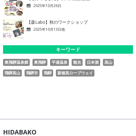
2025年10月26日
【森Labo】秋のワークショップ
2025年10月13日他
キーワード
奥飛騨温泉郷
奥飛騨
平湯温泉
観光
日本酒
高山
飛騨高山
飛騨市
飛騨
新穂高ロープウェイ
HIDABAKO