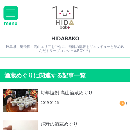
menu
HIDABAKO
岐阜県、奥飛騨・高山エリアを中心に、飛騨の情報をギュッギュッと詰め込
んだトリップコンシェルBOXです
酒蔵めぐりに関連する記事一覧
毎年恒例 高山酒蔵めぐり
2019.01.26
1
飛騨の酒蔵めぐり