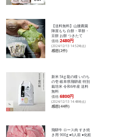
【送料無料】山腰農園
陣屋もち 白餅・草餅・
豆餅 お餅 つきたて
2480円
価格:
(2024/12/13 14:52時点)
感想(2件)
新米 5kg 龍の瞳 いのち
の壱 岐阜県飛騨産 特別
栽培米 令和6年産 送料
無料
6800円
価格:
(2024/12/13 14:48時点)
感想(44件)
飛騨牛 ロース肉 すき焼
き用 900g ●6人前 ●化粧