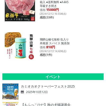
箱入 ●送料無料 ●A4A5
等級すき焼き
15000円
価格:
(2024/12/12 16:55時点)
感想(33件)
飛騨山椒七味粉 缶入り
本格派 スパイス 無添加
810円
価格:
(2024/12/13 14:42時点)
感想(1件)
イベント
カミオカオクトーバーフェスト2025
2025年10月12日
【もふっこひだ】秋の犬猫譲渡会