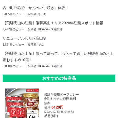
古い町並みで「せんべい手焼き」体験！
9,095件のビュー
|
投稿者:
もっち
【飛騨高山の紅葉】飛騨高山エリア2020年紅葉スポット情報
8,487件のビュー
|
投稿者:
HIDABAKO 編集部
リニューアルしたJR高山駅
5,891件のビュー
|
投稿者:
でん
【飛騨高山お土産】買って帰って、もらって嬉しい飛騨高山のお土
産おすすめ10選！
5,888件のビュー
|
投稿者:
HIDABAKO 編集部
おすすめの特産品
飛騨牛使用ビーフカレー
6個 キッチン飛騨 送料
無料
6120円
価格:
(2024/12/13 15:04時点)
感想(5件)