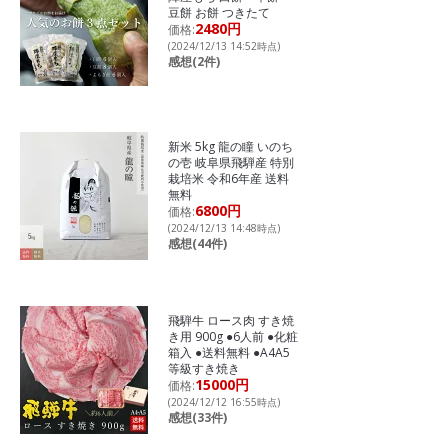
豆餅 お餅 つきたて
2480円
価格:
(2024/12/13 14:52時点)
感想(2件)
新米 5kg 龍の瞳 いのち
の壱 岐阜県飛騨産 特別
栽培米 令和6年産 送料
無料
6800円
価格:
(2024/12/13 14:48時点)
感想(44件)
飛騨牛 ロース肉 すき焼
き用 900g ●6人前 ●化粧
箱入 ●送料無料 ●A4A5
等級すき焼き
15000円
価格:
(2024/12/12 16:55時点)
感想(33件)