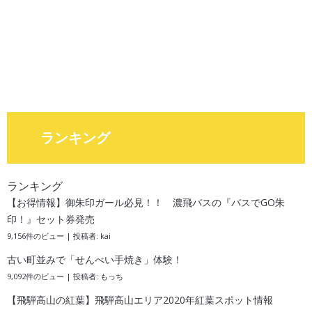
ランキング
ランキング
【お得情報】御朱印ガール必見！！ 濃飛バスの『バスでGO朱
印！』セット券発売
9,156件のビュー
|
投稿者:
kai
古い町並みで「せんべい手焼き」体験！
9,092件のビュー
|
投稿者:
もっち
【飛騨高山の紅葉】飛騨高山エリア2020年紅葉スポット情報