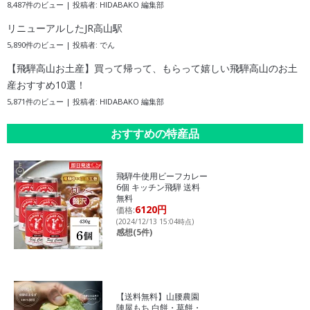
8,487件のビュー
|
投稿者:
HIDABAKO 編集部
リニューアルしたJR高山駅
5,890件のビュー
|
投稿者:
でん
【飛騨高山お土産】買って帰って、もらって嬉しい飛騨高山のお土
産おすすめ10選！
5,871件のビュー
|
投稿者:
HIDABAKO 編集部
おすすめの特産品
飛騨牛使用ビーフカレー
6個 キッチン飛騨 送料
無料
6120円
価格:
(2024/12/13 15:04時点)
感想(5件)
【送料無料】山腰農園
陣屋もち 白餅・草餅・