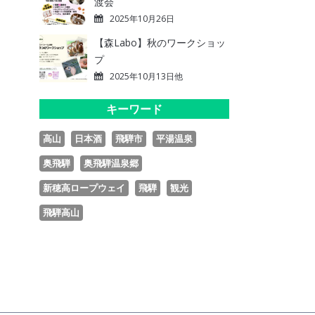
渡会
2025年10月26日
【森Labo】秋のワークショッ
プ
2025年10月13日他
キーワード
高山
日本酒
飛騨市
平湯温泉
奥飛騨
奥飛騨温泉郷
新穂高ロープウェイ
飛騨
観光
飛騨高山