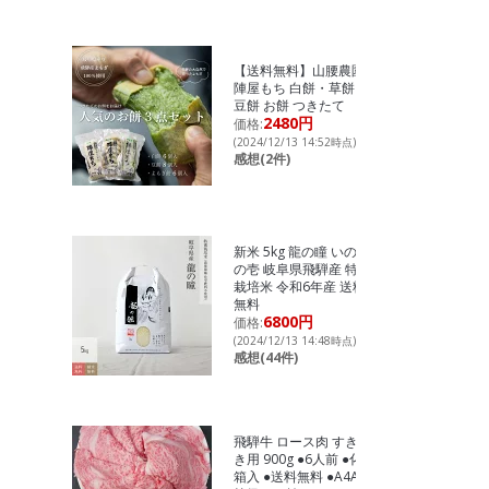
【送料無料】山腰農園
陣屋もち 白餅・草餅・
豆餅 お餅 つきたて
2480円
価格:
(2024/12/13 14:52時点)
感想(2件)
新米 5kg 龍の瞳 いのち
の壱 岐阜県飛騨産 特別
栽培米 令和6年産 送料
無料
6800円
価格:
(2024/12/13 14:48時点)
感想(44件)
飛騨牛 ロース肉 すき焼
き用 900g ●6人前 ●化粧
箱入 ●送料無料 ●A4A5