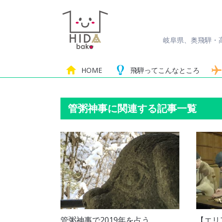
岐阜県、奥飛騨・
HOME
飛騨って
こんなところ
管粥神事に関連する記事一覧
管粥神事で2019年を占う
【エリ