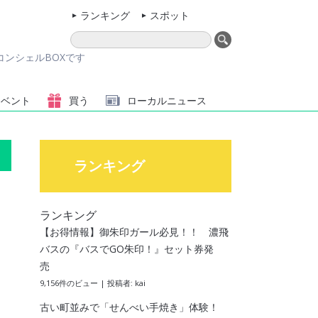
ランキング
スポット
ンシェルBOXです
イベント
買う
ローカル
ニュース
ランキング
ランキング
【お得情報】御朱印ガール必見！！ 濃飛
バスの『バスでGO朱印！』セット券発
売
9,156件のビュー
|
投稿者:
kai
古い町並みで「せんべい手焼き」体験！