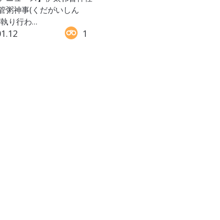
管粥神事(くだがいしん
が執り行わ…
01.12
1