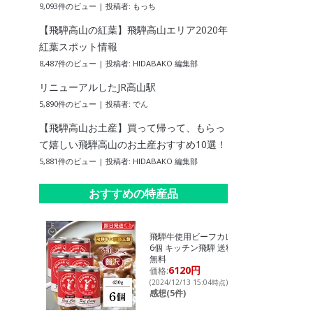
9,093件のビュー
|
投稿者:
もっち
【飛騨高山の紅葉】飛騨高山エリア2020年
紅葉スポット情報
8,487件のビュー
|
投稿者:
HIDABAKO 編集部
リニューアルしたJR高山駅
5,890件のビュー
|
投稿者:
でん
【飛騨高山お土産】買って帰って、もらっ
て嬉しい飛騨高山のお土産おすすめ10選！
5,881件のビュー
|
投稿者:
HIDABAKO 編集部
おすすめの特産品
飛騨牛使用ビーフカレー
6個 キッチン飛騨 送料
無料
6120円
価格:
(2024/12/13 15:04時点)
感想(5件)